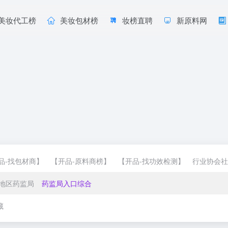
美妆代工榜
美妆包材榜
妆榜直聘
新原料网
品-找包材商】
【开品-原料商榜】
【开品-找功效检测】
行业协会社
地区药监局
药监局入口综合
藏