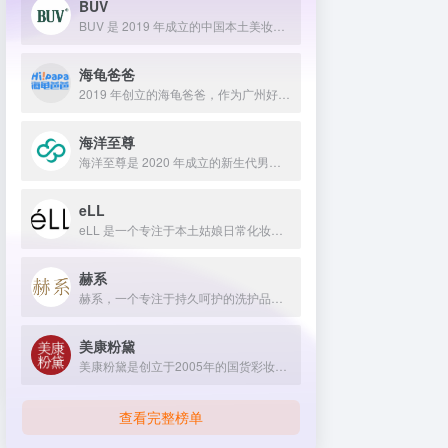
BUV
BUV 是 2019 年成立的中国本土美妆护肤品牌，以明星合作与抖音种草营销打开市场，联合专家研发超 20 项控油专利技术，凭借小绿泥洗面奶等明星单品构建全链路油皮护理矩阵，原料主打植物精粹，荣获国货控油洁面销量第一，在控油护肤赛道表现卓越。
海龟爸爸
2019 年创立的海龟爸爸，作为广州好肌肤科技有限公司旗下品牌，秉持 “用科学守护儿童健康肌” 理念，聚焦儿童抗光损护肤领域，组建专业团队并打造羲和实验室，以产学研合作实现持续创新，推出涵盖防晒、洁面、保湿等多系列产品，采用天然植物成分与严格筛选标准，销售业绩强劲，线上线下渠道广泛，荣获多项国际认证，已成为亚洲领先的儿童护肤品牌。
海洋至尊
海洋至尊是 2020 年成立的新生代男士绿色护肤品牌，以中科院合作研发的蓝藻安诺因等海洋生物科技成分为核心，构建控油护肤为特色的全场景产品体系，凭借跨界联名、明星代言等营销破圈，蝉联天猫男士护肤销量榜首，致力于成为专研亚洲男士肌肤的国货领跑者。
eLL
eLL 是一个专注于本土姑娘日常化妆需求的国货美妆护肤品牌，秉持简约、实用理念，依靠产品实力与用户口碑赢得市场，主打高性价比，产品线丰富，原料注重植萃成分且配方科学 。
业招聘
赫系
赫系，一个专注于持久呵护的洗护品牌，致力于以科学和细致入微的关怀，为每一位用户的发丝带来长期的保护与关爱。
美康粉黛
美康粉黛是创立于2005年的国货彩妆品牌，以东方美学融合现代美妆为特色，通过与热门IP联名、社媒营销及线上线下联动推广，依托专业研发团队与外部合作，打造涵盖唇妆、眼妆等多品类的产品线，采用天然植物与传统养肤成分，凭借爆款产品实现销售增长，在国潮彩妆赛道占据重要地位 。
查看完整榜单