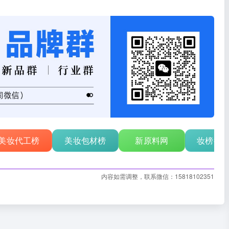
美妆代工榜
美妆包材榜
新原料网
妆榜行
内容如需调整，联系微信：15818102351