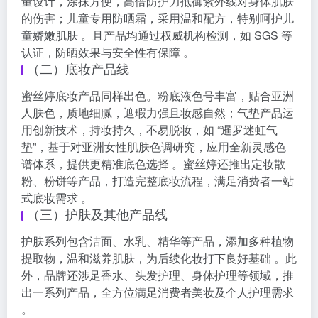
量设计，涂抹方便，高倍防护力抵御紫外线对身体肌肤
的伤害；儿童专用防晒霜，采用温和配方，特别呵护儿
童娇嫩肌肤 。且产品均通过权威机构检测，如 SGS 等
认证，防晒效果与安全性有保障 。
（二）底妆产品线
蜜丝婷底妆产品同样出色。粉底液色号丰富，贴合亚洲
人肤色，质地细腻，遮瑕力强且妆感自然；气垫产品运
用创新技术，持妆持久，不易脱妆，如 “暹罗迷虹气
垫”，基于对亚洲女性肌肤色调研究，应用全新灵感色
谱体系，提供更精准底色选择 。蜜丝婷还推出定妆散
粉、粉饼等产品，打造完整底妆流程，满足消费者一站
式底妆需求 。
（三）护肤及其他产品线
护肤系列包含洁面、水乳、精华等产品，添加多种植物
提取物，温和滋养肌肤，为后续化妆打下良好基础 。此
外，品牌还涉足香水、头发护理、身体护理等领域，推
出一系列产品，全方位满足消费者美妆及个人护理需求
。