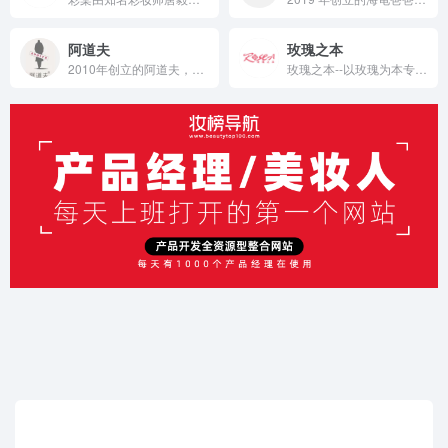
阿道夫
玫瑰之本
2010年创立的阿道夫，秉持“匠心之上，匠美至上”理念，定位高端香氛洗护，通过产学研合作打造专利技术，推出精油系列等多元产品，以天然植物成分为主，结合多渠道营销与IP联名，连续7年蝉联国货洗护榜首，销售额超百亿，成为国货洗护领军品牌 。
玫瑰之本--以玫瑰为本专注于大马士革玫瑰与白玫瑰生产和研发，致力于提升玫瑰护肤养颜的感官体验，成为中国大马士革玫瑰第一品牌。