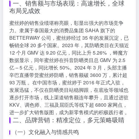
一、销售额与市场表现：高速增长，全球
布局见成效
蜜丝婷的销售业绩堪称亮眼，彰显出强大的市场竞争
力。隶属于泰国最大的消费品集团 SAHA 旗下的
BETTERWAY 公司，蜜丝婷经过 35 年的发展沉淀，已
畅销全球 20 多个国家。2023 年，其防晒类目在天猫近
12 个月 GMV 达 9.20 亿元，同比上升 5.26% ，蝉魔方
数据显示，同年蜜丝婷在抖音防晒类目总 GMV 为 2.5
亿 – 5 亿元，同比增长 50%。2024 年 3 月，头部主播
辛巴直播带货蜜丝婷防晒，销售额破 3600 万，累计超
93 万瓶 。在中国市场，蜜丝婷于 2016 年正式入驻，
发展迅猛，不仅在防晒类目站稳脚跟，在底妆等领域也
逐步打开市场，线上渠道销售额连年攀升，且通过进驻
KKV、调色师、三福及屈臣氏等线下超 6800 家网点，
进一步扩大销售版图，成为新零售模式的积极践行者 。
二、品牌营销：精准定位，多元策略吸睛
（一）文化融入与情感共鸣