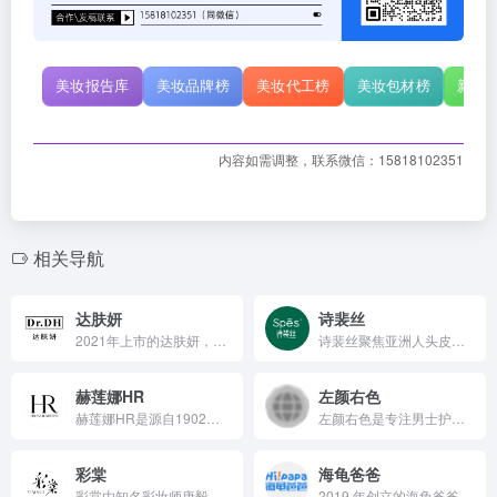
美妆报告库
美妆品牌榜
美妆代工榜
美妆包材榜
新原
内容如需调整，联系微信：15818102351
相关导航
达肤妍
诗裴丝
2021年上市的达肤妍，由伸美集团联合东方美谷功能护肤研究院创立，作为精简功效型护肤品牌，秉持“精简护肤”理念，从8000多种原料库筛选优质成分，拒绝堆砌，独创精简配方理论体系；自上市以来累计GMV突破3.92亿，年业绩增长率114%，旗下B5面膜销量突出；通过科研团队及与专业机构合作研发产品，涵盖09、06等系列，满足敏感肌护理、抗衰等多元需求 。
诗裴丝聚焦亚洲人头皮护理，凭借全球研发中心与产学研合作，以天然原料结合专利技术打造海盐洁发膏等爆款产品，通过内容营销和全渠道布局，实现销售额高速增长，成为头部洗护国货品牌。
赫莲娜HR
左颜右色
赫莲娜HR是源自1902年的先锋奢美护肤品牌，由赫莲娜·鲁宾...
左颜右色是专注男士护肤领域的国货品牌，依托广州化妆品产业集群优势，以男性肌肤需求为核心研发创新，通过线上内容营销、跨界合作等方式精准触达目标群体，构建涵盖护肤、彩妆的高性价比产品体系，原料安全有效，销售额增长迅速，线上线下协同发展，在男士美妆市场颇具影响力。
彩棠
海龟爸爸
彩棠由知名彩妆师唐毅于 2016 年创立，后被珀莱雅收购，秉持 “中国妆，原生美” 理念，凭借专业彩妆师背书、东方美学定位、多元营销出圈，依托强大研发打造适配东方女性的丰富产品体系，销售额连年攀升，已成为国货彩妆佼佼者 。
2019 年创立的海龟爸爸，作为广州好肌肤科技有限公司旗下品牌，秉持 “用科学守护儿童健康肌” 理念，聚焦儿童抗光损护肤领域，组建专业团队并打造羲和实验室，以产学研合作实现持续创新，推出涵盖防晒、洁面、保湿等多系列产品，采用天然植物成分与严格筛选标准，销售业绩强劲，线上线下渠道广泛，荣获多项国际认证，已成为亚洲领先的儿童护肤品牌。