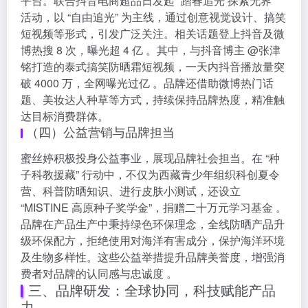
平台。联合抖音电商超品日发起 “踏春追光 探索无界”
活动，以 “自由追光” 为主线，通过创意视觉设计、搞笑
短视频等形式，引发广泛关注。相关话题登上抖音及微
博热搜 8 次，曝光超 4 亿 。其中，与抖音博主 @张津
铭打造的泰式搞笑防晒霜短视频，一天内抖音播放量突
破 4000 万，全网曝光过亿 。品牌还借助微博热门话
题、美妆达人种草等方式，持续保持品牌热度，精准触
达目标消费群体。
（四）公益营销与品牌担当
蜜丝婷积极投身公益事业，展现品牌社会担当。在 “种
子科教援藏” 行动中，不仅为西藏青少年组织科创夏令
营、科普防晒知识、进行皮肤小测试，还设立
“MISTINE 高原种子奖学金”，捐赠二十万元学习基金 。
品牌在产品生产中秉持绿色环保理念，全线防晒产品升
级环保配方，拒绝使用对海洋有害成分，保护海洋环境
及生物多样性。这些公益举措提升品牌美誉度，增强消
费者对品牌的认同感与忠诚度 。
三、品牌研发：全球协同，科技赋能产品
力