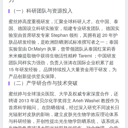
（一）科研团队与资源投入
蜜丝婷高度重视研发，汇聚全球科研人才。在中国、泰
国、德国设立科研实验室，组建专业研发团队 。德国实
验室由首席研发专家 Stephan 领衔，其拥有超 20 年护
肤品研发经验，是欧洲防晒测试标准撰写者之一；泰国
实验室由 Dr.Malyn 执掌，曾带领团队从泰国红茉莉香
米米糠提取物中获得生物活性精粹 Taremi ；中国研发
团队同样实力强劲，负责人张涛在国际企业积累了超
15 年研发经验 。品牌持续投入大量资金用于研发，为
产品创新提供坚实保障。
（二）产学研合作与技术突破
蜜丝婷与全球顶尖医院、大学及权威专家深度合作，还
聘请 2013 年诺贝尔化学奖得主 Arieh Washel 教授作为
首席科学顾问 。在防晒领域，经过深入研究不同波长日
光辐射对皮肤的影响，建立皮肤光生物学效应理论体系
与科研经验，开创性提出光生物学防晒系统 。该系统从
生物学角度破译太阳光对肌肤的损伤，融合物理、化学