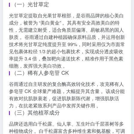
（一）光甘草定
光甘草定提取自光果甘草根部，是谷雨品牌的核心美白
成分，被誉为 “美白黄金” 。其具有安全高效美白的特
性，无需建立耐受，适合角质层偏薄、易敏易黑的国人
肤质 。谷雨通过自建种植园确保原料品质，并运用创新
技术将光甘草定纯度提升至 99%，同时采用仅为市面常
见包裹体粒径 1/3 的超小包裹技术，实现成分透皮吸收
率提升 3.4 倍，叠加靶向递送技术，精准作用于黑色素
细胞，发挥强大美白功效 。
（二）稀有人参皂苷 CK
谷雨通过自主研发的复合酶高效转化技术，攻克稀有人
参皂苷 CK 全球量产难题，大幅提升其含量 。该成分能
有效对抗肌肤衰老，促进肌肤新陈代谢，增强肌肤活
力，在抗老紧致系列产品中发挥关键作用 。
（三）其他植萃成分
品牌还选用白千松露、仙人掌、互生叶白千层茶树等多
种植物成分 。白千松露富含多种维生素和氨基酸，可调