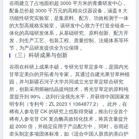
谷雨建立了占地面积超 3000 平方米的青囊研发中心，
配备总价超 3000 千万元的高精尖仪器设备，涵盖 8 大
功能性研究实验室，是集原料、配方、功效检测于一体
的大型高规格实验室 。该研发中心致力于打造全链条一
体化的高端研发体系，从基础研究、原料创新、配方开
发，到生产工艺、包装工程、质量控制、法规体系等环
节，为产品研发提供全方位保障 。
（三）科研成果与创新
谷雨在科研上成果丰硕，专研光甘草定多年，是国内光
甘草定美白的开拓者与专家 。其通过自建光果甘草种植
园，并与新疆石河子大学共同成立光甘草定联合研究
所，创新采用熔融结晶提纯技术，将光甘草定的原料纯
度提升到 99%，达到行业领先水平，并获得中国国家发
明专利（专利号：ZL 2023 1 1064877.2） 。此外，在
稀有人参皂苷 CK 的研究上也取得突破，推出行业首个
稀有人参皂苷 CK 复合酶高效转化技术，将其含量提升
超 2000 倍，并稳定应用于产品配方中 。同时，谷雨还
牵头制定多项团体标准，如《适合中国人肤质的美白护