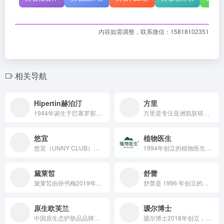
内容如需调整，联系微信：15818102351
相关导航
Hipertin赫泊汀
方里
1944年诞生于巴塞罗那的HIPERTIN，深耕西班牙专业沙龙82年，专注高活性成分与精准渗透科技，定制科学高效的细胞级头皮养护方案，将专业沙龙护理化为可感知、可验证的头皮健康管理。
方里是专注亚洲肌肤研究的底妆品牌，凭借全球研发资源与创新专利技术，以天然安全原料打造涵盖爆款底妆、敏感肌特护的多元产品体系，通过明星代言、达人种草、跨界合作等多元营销，实现销售额高速增长，成为美妆行业备受瞩目的新锐力量。
悠宜
植物医生
悠宜（UNNY CLUB）是佩莱集团旗下的国货彩妆品牌，2014 年创立以来秉持亚洲极简天然主义理念，依托集团供应链与研发优势，通过线上线下渠道协同、多元社交营销与跨界联名，以安全温和且创新调配原料成分，打造出涵盖多品类的高性价比产品体系，多款单品销量超千万，年销售额超 10 亿元，在国内外市场均有亮眼表现。
1994年创立的植物医生，秉持“高山植物，纯净美肌”理念，依托“一中心四基地”研发矩阵，联合中科院昆明植物研究所等科研力量，每年投入超10%营业额用于研发，手握4项高新认证、16项高新技术认证、20项软件著作及76项研发专利，打造含石斛兰、雪莲等15大系列产品体系，融合石斛多糖、寡糖等高山植物活性成分，通过明星代言、内容营销、公益行动，在全球开设超5000家门店，是零售额领先的植萃护肤品牌 。
黛莱皙
舒蕾
黛莱皙由孙书梅2019年创立，是专注功效护肤的国货品牌，整合国内外研发资源，凭前沿科技与天然原料打造多元产品体系，借助直播电商及私域运营，吸引超5000万粉丝，销售额持续增长，屡创佳绩 。
舒蕾是 1996 年创立的国货洗护品牌，以天然植物成分与先进研发技术为支撑，依托明星代言、新品发布等多元营销，构建覆盖洗护、家居清洁等领域的丰富产品体系，历经起伏后凭借高端线布局与数字化生产运营，在市场中重新焕发活力。
原生欧芙兰
瑷尔博士
中国原生态护肤品品牌，隶属于广州泉美生物技术有限公司
瑷尔博士2018年创立，背靠福瑞达生物股份，以微生态科学护肤为定位，凭借独家技术发酵出益生菌褐藻酵萃等专利成分，通过多渠道营销、产学研一体化模式，推出闪充水乳等丰富且功效显著的产品，营收连年增长，成为国货微生态护肤领军品牌 。