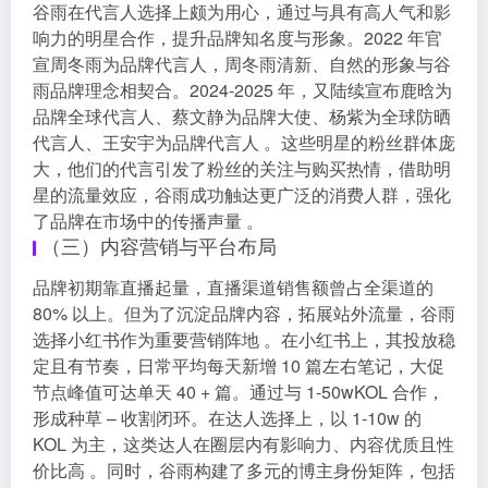
谷雨在代言人选择上颇为用心，通过与具有高人气和影
响力的明星合作，提升品牌知名度与形象。2022 年官
宣周冬雨为品牌代言人，周冬雨清新、自然的形象与谷
雨品牌理念相契合。2024-2025 年，又陆续宣布鹿晗为
品牌全球代言人、蔡文静为品牌大使、杨紫为全球防晒
代言人、王安宇为品牌代言人 。这些明星的粉丝群体庞
大，他们的代言引发了粉丝的关注与购买热情，借助明
星的流量效应，谷雨成功触达更广泛的消费人群，强化
了品牌在市场中的传播声量 。
（三）内容营销与平台布局
品牌初期靠直播起量，直播渠道销售额曾占全渠道的
80% 以上。但为了沉淀品牌内容，拓展站外流量，谷雨
选择小红书作为重要营销阵地 。在小红书上，其投放稳
定且有节奏，日常平均每天新增 10 篇左右笔记，大促
节点峰值可达单天 40 + 篇。通过与 1-50wKOL 合作，
形成种草 – 收割闭环。在达人选择上，以 1-10w 的
KOL 为主，这类达人在圈层内有影响力、内容优质且性
价比高 。同时，谷雨构建了多元的博主身份矩阵，包括