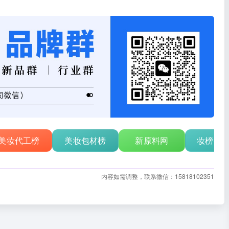
美妆代工榜
美妆包材榜
新原料网
妆榜行
内容如需调整，联系微信：15818102351