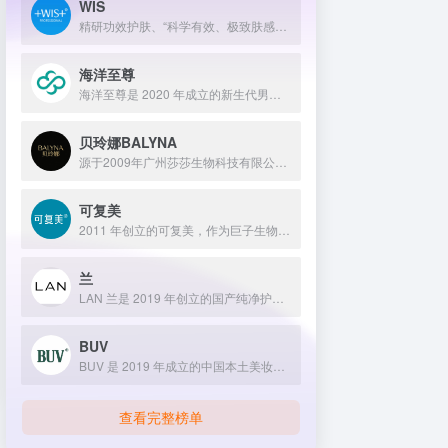
WIS
精研功效护肤、“科学有效、极致肤感、温和低敏”“给自己更好的”
海洋至尊
海洋至尊是 2020 年成立的新生代男士绿色护肤品牌，以中科院合作研发的蓝藻安诺因等海洋生物科技成分为核心，构建控油护肤为特色的全场景产品体系，凭借跨界联名、明星代言等营销破圈，蝉联天猫男士护肤销量榜首，致力于成为专研亚洲男士肌肤的国货领跑者。
贝玲娜BALYNA
源于2009年广州莎莎生物科技有限公司的深厚积淀，广东鼎特生物科技有限公司于2020年焕新启航，以集团化姿态深耕美妆健康产业。从研发、生产到OEM/ODM服务，鼎特始终以“科技赋能美妆”为核心，构建起一座占地超12000平方米的现代化智造基地。
可复美
2011 年创立的可复美，作为巨子生物旗下专业护理品牌，依托 “一中心四基地” 研发体系与范代娣教授科研团队，以重组胶原蛋白为核心成分，凭借 Human-like 重组胶原蛋白 C5HR 等技术，手握超 80 项国家发明专利，构建起含医疗器械、功效护肤等多元产品矩阵，通过医学背书、明星代言、线上线下推广，2024 年营收超 45 亿，在肌肤修护领域持续领航 。
业招聘
兰
LAN 兰是 2019 年创立的国产纯净护肤品牌，秉持 “精净、高能” 理念，以 “以油养肤” 为特色，靠水感卸妆油打开市场，旗下时光兰花系列产品受欢迎，注重研发与天然成分，发展稳健 。
BUV
BUV 是 2019 年成立的中国本土美妆护肤品牌，以明星合作与抖音种草营销打开市场，联合专家研发超 20 项控油专利技术，凭借小绿泥洗面奶等明星单品构建全链路油皮护理矩阵，原料主打植物精粹，荣获国货控油洁面销量第一，在控油护肤赛道表现卓越。
查看完整榜单