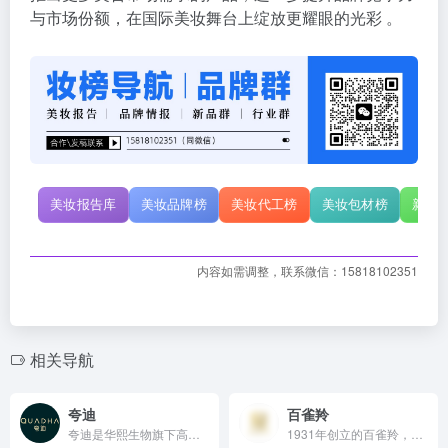
与市场份额，在国际美妆舞台上绽放更耀眼的光彩 。
美妆报告库
美妆品牌榜
美妆代工榜
美妆包材榜
新原
内容如需调整，联系微信：15818102351
相关导航
夸迪
百雀羚
夸迪是华熙生物旗下高端院线抗老护肤品牌，依托集团强大研发实力，聚焦再生医学领域，以CT50细胞能量液、专利透明质酸等科技成分为核心，融合天然植物提取物，打造涵盖精华、面霜等多品类的抗老产品线，通过明星代言、达人合作、事件营销，线上线下协同发展，销售额曾突破15亿元，在高端护肤市场颇具影响力。
1931年创立的百雀羚，秉持“专为东方女性肌肤研制”理念，以人参、灵芝等天然草本为核心原料，结合产学研合作研发的原初因®ProVTA®等专利技术，打造护肤、男士护理、洗护等多元产品体系，通过跨界联名、影视植入等创新营销，线上线下全渠道布局，2025年2月抖音渠道销售额位列第九，是兼具历史底蕴与创新活力的国货美妆标杆品牌。