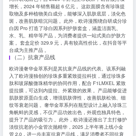
增长，2024 年销售额超 6 亿元 。这款面膜含有珍珠提
取物及多种植物美白成分，能够深入肌肤底层，淡化色
斑，改善肌肤暗沉问题 。此外，欧诗漫围绕自研成分珍
白因 Pro 打造了珍白因系列护肤套盒，涵盖洁面乳、
水、乳、精华等产品，为消费者提供一站式美白护肤方
案 。套盒定价 329.9 元，具有较高性价比，在抖音等平
台成为主推产品 。
（二）抗衰产品线
欧诗漫奢华金萃系列是其抗衰产品线的代表。该系列融
入了欧诗漫独创的珍珠多重紧致提拉科技，通过珍珠多
肽和玻尿酸微珠精华的协同作用，配合 F1LMXEL 紧致
提拉膜，可达到内提拉、外紧致的效果 。产品能够促进
肌肤胶原蛋白生成，增强肌肤弹性，改善肌肤松弛、细
纹等衰老问题 。奢华金萃系列在瓶型设计上融入珍珠三
角帆蚌的灵感，不仅产品功效出色，外观也独具特色，
提升了产品的吸引力 。此外，欧诗漫还推出了主打修护
淡纹抗老的小金管次抛精华，2025 上半年将上线小金
管 2.0，进一步丰富抗衰产品线，满足消费者不同抗衰