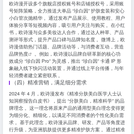
欧诗漫开设多个旗舰店授权账号和店铺授权号，采用账
号矩阵策略，全力推送大单品 “珍白因” 护肤套装和安心
小白管次抛精华 。通过发布产品展示、使用教程、用户
体验分享等短视频内容，吸引用户关注与购买 。在小红
书，欧诗漫与众多美妆达人合作，通过达人种草、产品
测评等形式，提升产品口碑与品牌知名度 。微博上，欧
诗漫借助热门话题、品牌活动等，与消费者互动，营造
品牌热度
。例如，欧诗漫以品牌自研革新的核心功
效成分 “珍白因 Pro” 为灵感，推出 “珍白因” 卡通 IP 形
象融入线下快闪活动装置，并通过线上平台传播，与年
轻消费者建立紧密联系 。
（四）精准营销，满足细分需求
2024 年 4 月，欧诗漫发布《精准分肤美白医学人士认
知洞察报告白皮书》，提出 “分肤美白，精准科学” 的品
牌理念 。这一理念将原来产品的通用型美白理念变得更
为细分化、精细化，以满足不同消费者的个性化美白需
求 。基于此理念，欧诗漫从品牌、研发、产品等角度进
行升级，为亚洲肌肤提供更多精准护肤方案 。通过精准