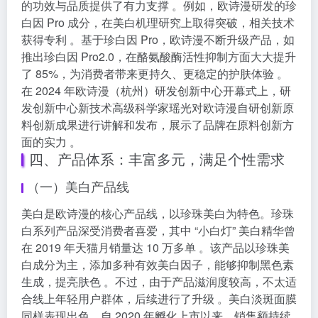
的功效与品质提供了有力支撑 。例如，欧诗漫研发的珍
白因 Pro 成分，在美白机理研究上取得突破，相关技术
获得专利 。基于珍白因 Pro，欧诗漫不断升级产品，如
推出珍白因 Pro2.0，在酪氨酸酶活性抑制方面大大提升
了 85%，为消费者带来更持久、更稳定的护肤体验 。
在 2024 年欧诗漫（杭州）研发创新中心开幕式上，研
发创新中心新技术高级科学家瑶光对欧诗漫自研创新原
料创新成果进行讲解和发布，展示了品牌在原料创新方
面的实力 。
四、产品体系：丰富多元，满足个性需求
（一）美白产品线
美白是欧诗漫的核心产品线，以珍珠美白为特色。珍珠
白系列产品深受消费者喜爱，其中 “小白灯” 美白精华曾
在 2019 年天猫月销量达 10 万多单 。该产品以珍珠美
白成分为主，添加多种有效美白因子，能够抑制黑色素
生成，提亮肤色 。不过，由于产品滋润度较高，不太适
合线上年轻用户群体，后续进行了升级 。美白淡斑面膜
同样表现出色，自 2020 年孵化上市以来，销售额持续