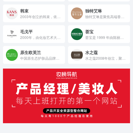
韩束
独特艾琳
2003年创立的韩束，依托上美集团中日双科研中心与顶尖研发团队，以独家专利成分Tiracle及升级的Tiracle pro为核心，融合天然植物与前沿科技成分，打造抗衰、补水等多元产品矩阵，通过短剧营销、梯媒合作、明星代言等创新玩法，2024年营收达55.91亿元，连续7个月登顶抖音美妆榜，是科研驱动、高速增长的国货美妆标杆品牌。
独特艾琳是聚焦高端香氛个护领域的新锐品牌，以“用香气诠释生活美学”为理念，精准定位追求品质生活的年轻群体，借助线上内容营销、跨界合作和达人推广，依托专业研发团队与国际资源合作，打造涵盖身体、生活、护发、口腔等多品类的香氛产品线，产品定价中高端，原料注重安全与功效，凭借出色的市场表现，迅速在行业中崭露头角 。
毛戈平
荟宝
2000年，由化妆艺术大师毛戈平创立的同名美妆品牌，秉持探索极致美的理念，联合国际实验室研发，针对东方女性特质打造产品，通过专柜直营与电商结合，推出融合传统文化的系列，2024年营收38亿，在港交所上市，是国货高端美妆的代表 。
荟宝是 1999 年由陈丽红创立、以广州澳梓美生物为运营主体，主打芦荟成分、拥有专利研发实力，通过线上线下融合销售（3700 + 单品牌店）且注重公益与新零售的国潮护肤品牌，产品覆盖护肤及全家庭护理场景。
原生欧芙兰
水之蔻
中国原生态护肤品品牌，隶属于广州泉美生物技术有限公司
水之蔻2008年创立，聚焦个护领域，以“面护级身体护理”为定位，通过研发团队与产学研合作，严选优质原料科学配比，打造涵盖身体护理、洗护、脱毛等品类的高性价比产品线；借助创始人转型决策，依托抖音直播带货、达人合作、内容营销等，实现业绩爆发式增长，2025年初跻身抖音美妆TOP10，线上线下融合拓展市场，持续提升品牌影响力 。