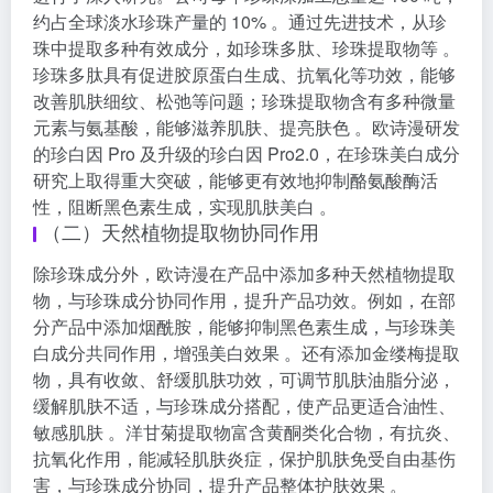
约占全球淡水珍珠产量的 10% 。通过先进技术，从珍
珠中提取多种有效成分，如珍珠多肽、珍珠提取物等 。
珍珠多肽具有促进胶原蛋白生成、抗氧化等功效，能够
改善肌肤细纹、松弛等问题；珍珠提取物含有多种微量
元素与氨基酸，能够滋养肌肤、提亮肤色 。欧诗漫研发
的珍白因 Pro 及升级的珍白因 Pro2.0，在珍珠美白成分
研究上取得重大突破，能够更有效地抑制酪氨酸酶活
性，阻断黑色素生成，实现肌肤美白 。
（二）天然植物提取物协同作用
除珍珠成分外，欧诗漫在产品中添加多种天然植物提取
物，与珍珠成分协同作用，提升产品功效。例如，在部
分产品中添加烟酰胺，能够抑制黑色素生成，与珍珠美
白成分共同作用，增强美白效果 。还有添加金缕梅提取
物，具有收敛、舒缓肌肤功效，可调节肌肤油脂分泌，
缓解肌肤不适，与珍珠成分搭配，使产品更适合油性、
敏感肌肤 。洋甘菊提取物富含黄酮类化合物，有抗炎、
抗氧化作用，能减轻肌肤炎症，保护肌肤免受自由基伤
害，与珍珠成分协同，提升产品整体护肤效果 。