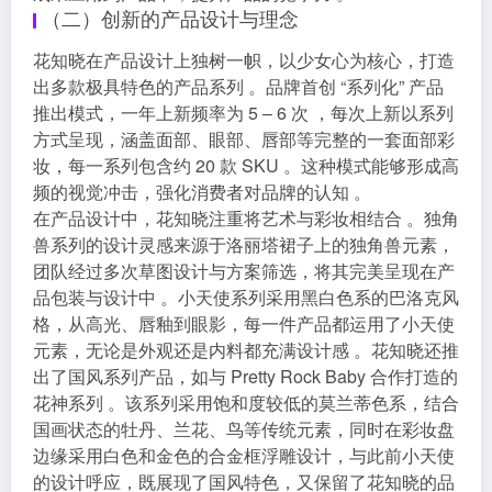
（二）创新的产品设计与理念
花知晓在产品设计上独树一帜，以少女心为核心，打造
出多款极具特色的产品系列 。品牌首创 “系列化” 产品
推出模式，一年上新频率为 5 – 6 次 ，每次上新以系列
方式呈现，涵盖面部、眼部、唇部等完整的一套面部彩
妆，每一系列包含约 20 款 SKU 。这种模式能够形成高
频的视觉冲击，强化消费者对品牌的认知 。
在产品设计中，花知晓注重将艺术与彩妆相结合 。独角
兽系列的设计灵感来源于洛丽塔裙子上的独角兽元素，
团队经过多次草图设计与方案筛选，将其完美呈现在产
品包装与设计中 。小天使系列采用黑白色系的巴洛克风
格，从高光、唇釉到眼影，每一件产品都运用了小天使
元素，无论是外观还是内料都充满设计感 。花知晓还推
出了国风系列产品，如与 Pretty Rock Baby 合作打造的
花神系列 。该系列采用饱和度较低的莫兰蒂色系，结合
国画状态的牡丹、兰花、鸟等传统元素，同时在彩妆盘
边缘采用白色和金色的合金框浮雕设计，与此前小天使
的设计呼应，既展现了国风特色，又保留了花知晓的品