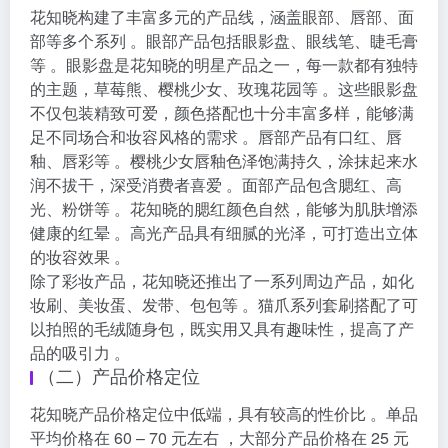
花知晓构建了丰富多元的产品线，涵盖眼部、唇部、面
部等多个系列 。眼部产品包括眼影盘、眼线笔、睫毛膏
等 。眼影盘是花知晓的明星产品之一，每一款都有独特
的主题，草莓熊、樱桃少女、玫瑰花园等 。这些眼影盘
不仅包装精致可爱，颜色搭配也十分丰富多样，能够满
足不同场合和妆容风格的需求 。唇部产品有口红、唇
釉、唇彩等 。樱桃少女唇釉色泽饱满持久，涂抹起来水
润不拔干，深受消费者喜爱 。面部产品包含腮红、高
光、粉饼等 。花知晓的腮红颜色自然，能够为肌肤增添
健康的红晕 。高光产品具有细腻的光泽，可打造出立体
的妆容效果 。
除了彩妆产品，花知晓还推出了一系列周边产品，如化
妆刷、美妆蛋、发带、包包等 。猫爪系列套刷搭配了可
以拍照的毛绒随身包，既实用又具有趣味性，提高了产
品的吸引力 。
（二）产品价格定位
花知晓产品价格定位中低端，具有较高的性价比 。单品
平均价格在 60 – 70 元左右 ，大部分产品价格在 25 元