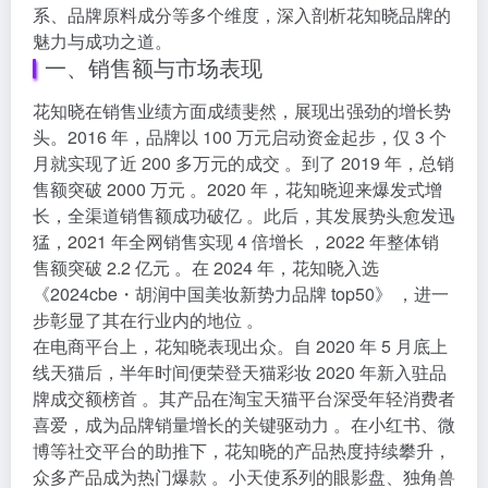
系、品牌原料成分等多个维度，深入剖析花知晓品牌的
魅力与成功之道。
一、销售额与市场表现
花知晓在销售业绩方面成绩斐然，展现出强劲的增长势
头。2016 年，品牌以 100 万元启动资金起步，仅 3 个
月就实现了近 200 多万元的成交 。到了 2019 年，总销
售额突破 2000 万元 。2020 年，花知晓迎来爆发式增
长，全渠道销售额成功破亿 。此后，其发展势头愈发迅
猛，2021 年全网销售实现 4 倍增长 ，2022 年整体销
售额突破 2.2 亿元 。在 2024 年，花知晓入选
《2024cbe・胡润中国美妆新势力品牌 top50》 ，进一
步彰显了其在行业内的地位 。
在电商平台上，花知晓表现出众。自 2020 年 5 月底上
线天猫后，半年时间便荣登天猫彩妆 2020 年新入驻品
牌成交额榜首 。其产品在淘宝天猫平台深受年轻消费者
喜爱，成为品牌销量增长的关键驱动力 。在小红书、微
博等社交平台的助推下，花知晓的产品热度持续攀升，
众多产品成为热门爆款 。小天使系列的眼影盘、独角兽