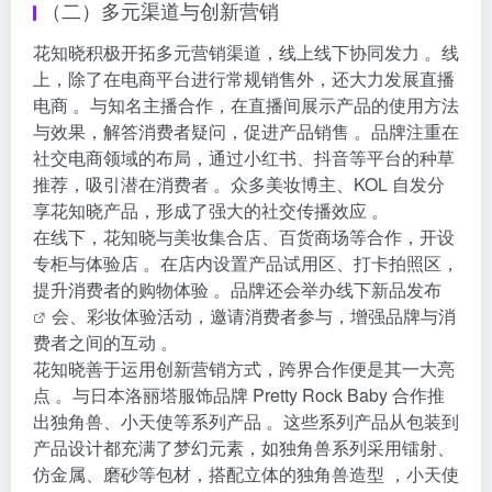
（二）多元渠道与创新营销
花知晓积极开拓多元营销渠道，线上线下协同发力 。线
上，除了在电商平台进行常规销售外，还大力发展直播
电商 。与知名主播合作，在直播间展示产品的使用方法
与效果，解答消费者疑问，促进产品销售 。品牌注重在
社交电商领域的布局，通过小红书、抖音等平台的种草
推荐，吸引潜在消费者 。众多美妆博主、KOL 自发分
享花知晓产品，形成了强大的社交传播效应 。
在线下，花知晓与美妆集合店、百货商场等合作，开设
专柜与体验店 。在店内设置产品试用区、打卡拍照区，
提升消费者的购物体验 。品牌还会举办线下
新品发布
会、彩妆体验活动，邀请消费者参与，增强品牌与消
费者之间的互动 。
花知晓善于运用创新营销方式，跨界合作便是其一大亮
点 。与日本洛丽塔服饰品牌 Pretty Rock Baby 合作推
出独角兽、小天使等系列产品 。这些系列产品从包装到
产品设计都充满了梦幻元素，如独角兽系列采用镭射、
仿金属、磨砂等包材，搭配立体的独角兽造型 ，小天使