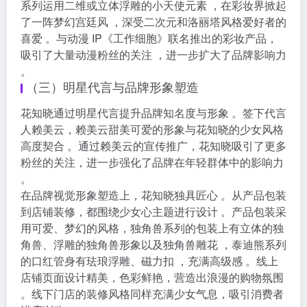
系列运用二维或立体浮雕的小天使元素 ，在彩妆界掀起
了一阵梦幻宫廷风 ，深受二次元和洛丽塔风格爱好者的
喜爱 。与动漫 IP《工作细胞》联名推出的彩妆产品，
吸引了大量动漫粉丝的关注 ，进一步扩大了品牌影响力
。
（三）明星代言与品牌形象塑造
花知晓通过明星代言提升品牌知名度与形象 。签下代言
人赖美云，赖美云甜美可爱的形象与花知晓的少女风格
高度契合 。通过赖美云的宣传推广，花知晓吸引了更多
粉丝的关注，进一步强化了品牌在年轻群体中的影响力
。
在品牌视觉形象塑造上，花知晓独具匠心 。从产品包装
到店铺装修，都围绕少女心主题进行设计 。产品包装采
用可爱、梦幻的风格，独角兽系列的包装上有立体的独
角兽、浮雕的独角兽形象以及独角兽雕花 ，泰迪熊系列
的口红管身有珐琅浮雕、磁力扣 ，充满高级感 。线上
店铺页面设计精美，色彩鲜艳，营造出浪漫的购物氛围
。线下门店的装修风格同样充满少女气息，吸引消费者