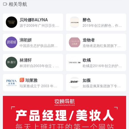
相关导航
贝玲娜BALYNA
酵色
源于2009年广州莎莎生物科技有限公司的深厚积淀，广东鼎特生物科技有限公司于2020年焕新启航，以集团化姿态深耕美妆健康产业。从研发、生产到OEM/ODM服务，鼎特始终以“科技赋能美妆”为核心，构建起一座占地超12000平方米的现代化智造基地。
2019年创立的酵色，作为上海橘宜旗下的国货彩妆品牌，依托集团供应链与研发优势，聚焦摩登独立女性客群，以“色彩哲学”为核心，凭借创意联名、高颜值设计产品和亲民价格，迅速在国内外彩妆市场占据一席之地。
润初妍
造物者
中国原生态护肤品品牌，隶属于广州泉美生物技术有限公司
造物者是跑红集团旗下崛起于美妆领域的品牌，凭借抖音平台明星同款营销、多元功效的精华软膜产品体系、持续的研发投入，在全网面膜市场占据 3.5% 份额，以优质原料和明星效应赢得超百万粉丝关注与可观销量。
林清轩
欧橘
林清轩自2003年创立，以“山茶花抗老修护专家”为定位，依托超2万亩山茶花种植基地，结合独家萃取技术研发核心成分“清轩萃”，打造涵盖精华油等多品类的中高端护肤产品线，通过明星代言、创始人直播、跨界合作等多元营销，实现线上线下协同增长，2024年营收达12.10亿元，稳居高端国货护肤榜首。
欧橘是2016年创立的护肤品牌，以天然植物成分搭配科学配方，研发出涵盖护肤、发护、身体护理和彩妆的多元产品线，通过线上社媒种草、电商推广与口碑传播，多款单品销量可观，未来计划拓展线下市场，致力于成为知名美妆个护品牌。
珀莱雅
如薇
珀莱雅成立于 2003 年，总部位于浙江省杭州市西湖区西溪路 588 号珀莱雅大厦，是珀莱雅化妆品股份有限公司旗下核心品牌。作为中国美妆行业标杆企业，珀莱雅以 “科学配方” 为核心理念，致力于提供安全、有效的肌肤解决方案，被称为 “国货之光”。2024 年，珀莱雅全年营收达 107.78 亿元，成为首家突破百亿规模的国货美妆企业，并提出未来十年跻身全球美妆行业前十的 “双十” 战略愿景
如薇是佩莱集团旗下专注国人肌肤问题的护肤品牌，以迅猛增长的销售业绩为依托，通过线上社媒内容营销与电商平台合作、线下渠道拓展与终端形象建设，借助专业研发团队和多项创新技术，打造出涵盖毛孔护理等多系列的丰富产品体系，采用温和有效成分，未来品牌影响力有望进一步提升 。