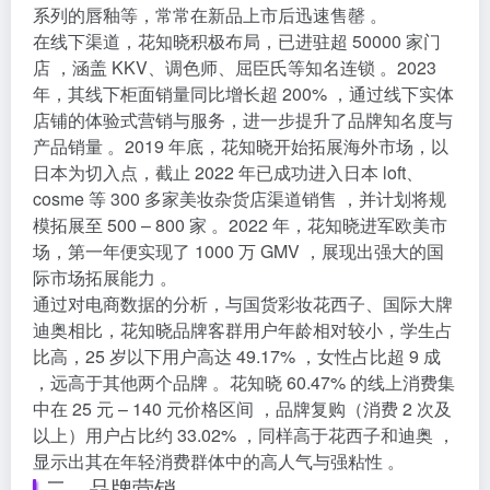
系列的唇釉等，常常在新品上市后迅速售罄 。
在线下渠道，花知晓积极布局，已进驻超 50000 家门
店 ，涵盖 KKV、调色师、屈臣氏等知名连锁 。2023
年，其线下柜面销量同比增长超 200% ，通过线下实体
店铺的体验式营销与服务，进一步提升了品牌知名度与
产品销量 。2019 年底，花知晓开始拓展海外市场，以
日本为切入点，截止 2022 年已成功进入日本 loft、
cosme 等 300 多家美妆杂货店渠道销售 ，并计划将规
模拓展至 500 – 800 家 。2022 年，花知晓进军欧美市
场，第一年便实现了 1000 万 GMV ，展现出强大的国
际市场拓展能力 。
通过对电商数据的分析，与国货彩妆花西子、国际大牌
迪奥相比，花知晓品牌客群用户年龄相对较小，学生占
比高，25 岁以下用户高达 49.17% ，女性占比超 9 成
，远高于其他两个品牌 。花知晓 60.47% 的线上消费集
中在 25 元 – 140 元价格区间 ，品牌复购（消费 2 次及
以上）用户占比约 33.02% ，同样高于花西子和迪奥 ，
显示出其在年轻消费群体中的高人气与强粘性 。
二、品牌营销