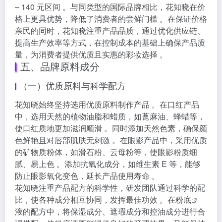
– 140 元区间 。与同类型的国际品牌相比，花知晓在价
格上更具优势，降低了消费者的尝鲜门槛 。在保证价格
亲民的同时，花知晓注重产品品质，通过优化供应链、
提高生产效率等方式，在控制成本的基础上确保产品质
量，为消费者提供优质且实惠的彩妆选择 。
五、品牌原料成分
（一）优质原料与科学配方
花知晓始终坚持选用优质原料制作产品 。在口红产品
中，选用天然的植物油脂和蜡质，如蓖麻油、蜂蜡等，
使口红质地更加滋润顺滑 。同时添加天然色素，确保颜
色鲜艳且对唇部肌肤无刺激 。在眼影产品中，采用优质
的矿物质粉体，如滑石粉、云母粉等，使眼影粉质细
腻、易上色 。添加抗氧化成分，如维生素 E 等，能够
防止眼影氧化变色，延长产品使用寿命 。
花知晓注重产品配方的科学性，研发团队通过科学的配
比，使各种成分相互协同，发挥最佳功效 。在
粉底
液的配方中，将保湿成分、遮瑕成分和控油成分进行合