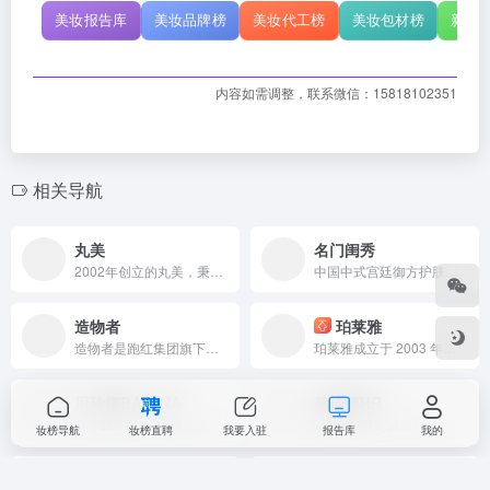
美妆报告库
美妆品牌榜
美妆代工榜
美妆包材榜
新原
内容如需调整，联系微信：15818102351
相关导航
丸美
名门闺秀
2002年创立的丸美，秉持“以圆为美”理念，依托广州、上海双研发中心及12大研究平台，每年投入大量资金用于研发，拥有超230项授权专利，打造以眼部护理为核心，涵盖面部护肤、彩妆等多元产品体系，融合重组胶原蛋白等科技与天然植物成分，通过明星代言、主题活动、整合营销，荣膺A股主板上市、国家高新技术企业等称号，是引领国货美妆科技抗衰潮流的专业品牌 。
中国中式宫廷御方护肤品品牌
造物者
珀莱雅
造物者是跑红集团旗下崛起于美妆领域的品牌，凭借抖音平台明星同款营销、多元功效的精华软膜产品体系、持续的研发投入，在全网面膜市场占据 3.5% 份额，以优质原料和明星效应赢得超百万粉丝关注与可观销量。
珀莱雅成立于 2003 年，总部位于浙江省杭州市西湖区西溪路 588 号珀莱雅大厦，是珀莱雅化妆品股份有限公司旗下核心品牌。作为中国美妆行业标杆企业，珀莱雅以 “科学配方” 为核心理念，致力于提供安全、有效的肌肤解决方案，被称为 “国货之光”。2024 年，珀莱雅全年营收达 107.78 亿元，成为首家突破百亿规模的国货美妆企业，并提出未来十年跻身全球美妆行业前十的 “双十” 战略愿景
贝玲娜BALYNA
赫莲娜HR
源于2009年广州莎莎生物科技有限公司的深厚积淀，广东鼎特生物科技有限公司于2020年焕新启航，以集团化姿态深耕美妆健康产业。从研发、生产到OEM/ODM服务，鼎特始终以“科技赋能美妆”为核心，构建起一座占地超12000平方米的现代化智造基地。
赫莲娜HR是源自1902年的先锋奢美护肤品牌，由赫莲娜·鲁宾...
妆榜导航
妆榜直聘
我要入驻
报告库
我的
黛安蒂
樊文花