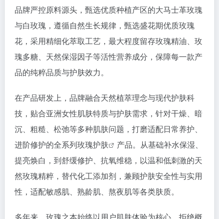
品牌严控原料源头，甄选优质种植产区的大马士革玫瑰
与白玫瑰，遵循自然生长规律，甄选盛花期优质玫瑰
花，采用精细化萃取工艺，最大程度留存玫瑰精油、玫
瑰多糖、天然保湿因子等活性营养成分，保障每一款产
品的纯粹品质与护肤效力。
在产品研发上，品牌融合天然植萃理念与现代护肤科
技，贴合亚洲女性肌肤特质与护肤需求，针对干燥、暗
沉、粗糙、松弛等多种肌肤问题，打磨适配日常养护、
进阶修护的全系列
玫瑰护肤
产品。从基础补水保湿、
提亮焕白，到舒缓修护、抗氧维稳，以温和低刺激的天
然玫瑰精粹，替代化工添加剂，兼顾护肤安全性与实用
性，适配敏感肌、熟龄肌、熬夜肌等各类肤质。
多年来，玫瑰之本始终以用户肌肤体验为核心，拒绝概