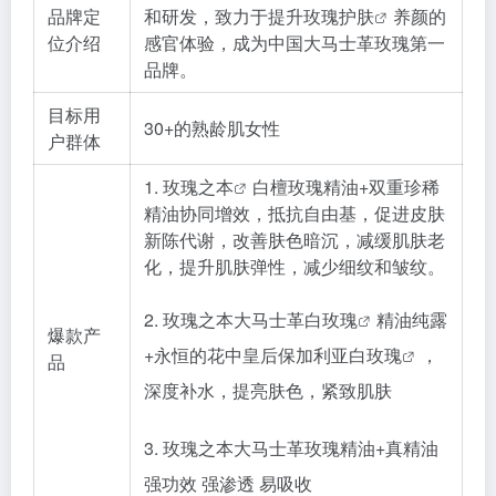
品牌定
和研发，致力于提升
玫瑰护肤
养颜的
位介绍
感官体验，成为中国大马士革玫瑰第一
品牌。
目标用
30+的熟龄肌女性
户群体
1.
玫瑰之本
白檀玫瑰精油+双重珍稀
精油协同增效，抵抗自由基，促进皮肤
新陈代谢，改善肤色暗沉，减缓肌肤老
化，提升肌肤弹性，减少细纹和皱纹。
2. 玫瑰之本大马士革
白玫瑰
精油纯露
爆款产
+永恒的花中皇后保加利亚
白玫瑰
，
品
深度补水，提亮肤色，紧致肌肤
3. 玫瑰之本大马士革玫瑰精油+真精油
强功效 强渗透 易吸收