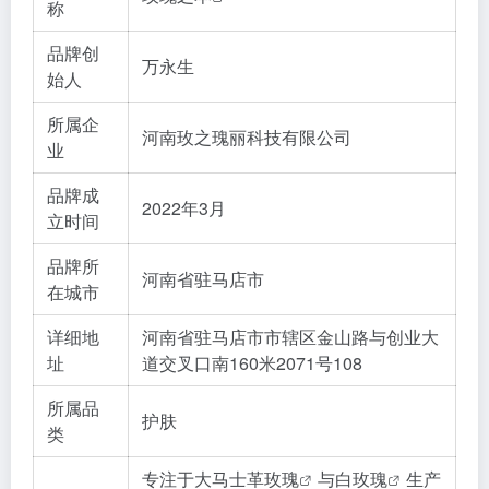
称
品牌创
万永生
始人
所属企
河南玫之瑰丽科技有限公司
业
品牌成
2022年3月
立时间
品牌所
河南省驻马店市
在城市
详细地
河南省驻马店市市辖区金山路与创业大
址
道交叉口南160米2071号108
所属品
护肤
类
专注于
大马士革玫瑰
与
白玫瑰
生产