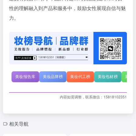
性的理解融入到产品和服务中，鼓励女性展现自信与魅
力。
美妆报告库
美妆品牌榜
美妆代工榜
美妆包材榜
新原
内容如需调整，联系微信：15818102351
相关导航