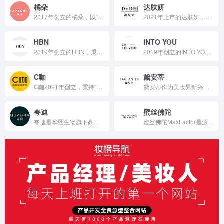
橘朵
达肤妍
2017年创立的橘朵，以“探索色彩灵感，释放玩妆乐趣”为理念，凭借多元创新的产品体系、年轻化的营销玩法、对原料品质的严格把控，成为高性价比国货彩妆代表，深受年轻消费者喜爱 。
2021年上市的达肤妍，由伸美集团联合东方美谷功能护肤研究院创立，作为精简功效型护肤品牌，秉持“精简护肤”理念，从8000多种原料库筛选优质成分，拒绝堆砌，独创精简配方理论体系；自上市以来累计GMV突破3.92亿，年业绩增长率114%，旗下B5面膜销量突出；通过科研团队及与专业机构合作研发产品，涵盖09、06等系列，满足敏感肌护理、抗衰等多元需求 。
HBN
INTO YOU
2019年创立的HBN，秉持“真功效”理念，自建CNAS认证科研实验室，联合顶尖机构研发，申报近200项专利，推出抗老、美白等多系列产品，靠创新营销、实测验证功效，2024年销售额超60亿，稳居口碑、回购、销量榜前列，是国内领先的功效护肤品牌 。
2019年创立的INTO YOU，聚焦Z世代年轻消费群体，以“女主角唇泥”等爆款产品为核心，4年实现年销售额从0到16亿的突破；通过社交媒体种草、跨界联名、明星代言等多元营销，结合线上线下全渠道布局；依托专业研发团队，首创唇泥品类并持续迭代创新，构建起覆盖唇、眼、面、辅妆的丰富产品线；秉持严格原料筛选与科学配方，以高性价比定价策略，快速成长为彩妆领域的创新引领者 。
C咖
黛安蒂
C咖2021年创立，秉持“有料有趣”理念，专注油皮精准护肤；凭借专业研发团队与中科院等合作，运用药研级AI技术、自创促渗技术打造硬核产品力；首创小罐膜、双管洁面等产品，涵盖清洁、保湿、抗老等多品类；通过明星代言、多元渠道营销，小罐膜销量破9000万罐，双管洗面奶获全国销售额第一认证，线上线下全面布局，快速崛起为国货护肤创新先锋 。
黛安蒂作为美妆界新兴品牌，聚焦25 - 45岁中高端女性消费群体，2024年末10场直播销售额破5000万，通过线上主流电商平台结合线下美妆集合店布局市场；以社交媒体种草、跨界合作等多元营销吸引消费者，依托专业研发团队融合生物科技与绿色理念；构建护肤彩妆丰富产品线，严格筛选天然原料并科学配比，以合理定价和促销活动满足不同层次需求，在美妆市场快速成长 。
夸迪
蜜丝佛陀
夸迪是华熙生物旗下高端院线抗老护肤品牌，依托集团强大研发实力，聚焦再生医学领域，以CT50细胞能量液、专利透明质酸等科技成分为核心，融合天然植物提取物，打造涵盖精华、面霜等多品类的抗老产品线，通过明星代言、达人合作、事件营销，线上线下协同发展，销售额曾突破15亿元，在高端护肤市场颇具影响力。
蜜丝佛陀MaxFactor是源自好莱坞的传奇彩妆品牌，由创始...