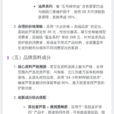
油养系列
：像 “五号精华油” 含有霍霍巴油
与德国三重修护因子，使用 28 天可强韧肌
肤屏障，复购率超 35% 。
合理的价格策略
：采用 “大众价格 + 高端品质” 的定位。
基础款芦荟胶定价 39 元，性价比极高，吸引价格敏感型
消费者；高端线 “鎏金系列” 单价 298 元，针对追求高品
质护肤的消费者，形成金字塔式产品结构，全面覆盖学
生党到都市白领等不同消费层次的客群 。
（五）品牌原料成分
核心原料严格溯源
：荟宝在原料选择上极为严格，全球
范围内严选优质芦荟。与海南、元江共建万亩有机种植
基地，从源头把控品质。采用 “24 小时鲜榨锁活技术”，
确保芦荟多糖活性保留率超 90%，最大程度发挥芦荟的
护肤功效 。
创新成分组合搭配
：
库拉索芦荟 + 澳洲黑蜂胶
：应用于 “美肌多护系
列” 产品中，两者协同作用，可有效改善痘肌、暗