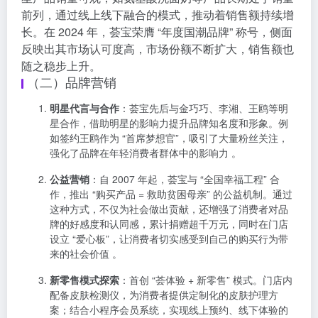
前列，通过线上线下融合的模式，推动着销售额持续增
长。在 2024 年，荟宝荣膺 “年度国潮品牌” 称号，侧面
反映出其市场认可度高，市场份额不断扩大，销售额也
随之稳步上升。
（二）品牌营销
明星代言与合作
：荟宝先后与金巧巧、李湘、王鸥等明
星合作，借助明星的影响力提升品牌知名度和形象。例
如签约王鸥作为 “首席梦想官”，吸引了大量粉丝关注，
强化了品牌在年轻消费者群体中的影响力 。
公益营销
：自 2007 年起，荟宝与 “全国幸福工程” 合
作，推出 “购买产品 = 救助贫困母亲” 的公益机制。通过
这种方式，不仅为社会做出贡献，还增强了消费者对品
牌的好感度和认同感，累计捐赠超千万元，同时在门店
设立 “爱心板”，让消费者切实感受到自己的购买行为带
来的社会价值 。
新零售模式探索
：首创 “荟体验 + 新零售” 模式。门店内
配备皮肤检测仪，为消费者提供定制化的皮肤护理方
案；结合小程序会员系统，实现线上预约、线下体验的