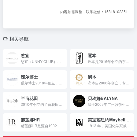
内容如需调整，联系微信：15818102351
相关导航
悠宜
逐本
悠宜（UNNY CLUB）是佩莱集团旗下的国货彩妆品牌，2014 年创立以来秉持亚洲极简天然主义理念，依托集团供应链与研发优势，通过线上线下渠道协同、多元社交营销与跨界联名，以安全温和且创新调配原料成分，打造出涵盖多品类的高性价比产品体系，多款单品销量超千万，年销售额超 10 亿元，在国内外市场均有亮眼表现。
逐本是2016年创立的东方养肤卸妆品牌，秉持“卸养合一”理念，依靠与李佳琦等达人合作及品牌活动打响知名度，携手高校和顶尖原料商研发，以天然植物与芳香精油为核心成分，打造卸妆洁颜、护肤、个护等中高端产品线，线上线下齐发力，销售额持续增长，在美妆个护市场占据重要地位。
瑷尔博士
润本
瑷尔博士2018年创立，背靠福瑞达生物股份，以微生态科学护肤为定位，凭借独家技术发酵出益生菌褐藻酵萃等专利成分，通过多渠道营销、产学研一体化模式，推出闪充水乳等丰富且功效显著的产品，营收连年增长，成为国货微生态护肤领军品牌 。
润本自2006年创立，专注个人护理领域，以“萃本草，心呵护”为理念，凭借持续增长的亮眼销售额、多元营销渠道、专业研发团队，打造出以天然成分为主的驱蚊和婴童护理产品体系，稳居行业前列 。
半亩花田
贝玲娜BALYNA
2010年创立的半亩花田，秉持“以花悦肤”理念，扎根花植护肤领域，通过自建种植园确保天然原料品质，结合产学研合作构建419项自研配方与52项专利技术体系，推出涵盖身体护理、沐浴、洗护发等多元产品，凭借明星代言、多渠道营销实现全渠道营收超28亿，连续多年位居天猫、抖音身体护理国货榜首，是国内领先的花植护肤品牌 。
源于2009年广州莎莎生物科技有限公司的深厚积淀，广东鼎特生物科技有限公司于2020年焕新启航，以集团化姿态深耕美妆健康产业。从研发、生产到OEM/ODM服务，鼎特始终以“科技赋能美妆”为核心，构建起一座占地超12000平方米的现代化智造基地。
赫莲娜HR
美宝莲纽约Maybelline
赫莲娜HR是源自1902年的先锋奢美护肤品牌，由赫莲娜·鲁宾...
1913 年，美国化学家威廉姆斯(T.L.WILLAMS)为帮助妹妹美宝(MABEL)赢得男友的心，发明了世界上第一支睫毛膏，其主要成分是凡士林胶和炭粉。