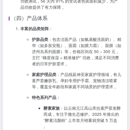
功效测试，56 天内 91% 的受试者色斑面积减少，为产
品功效提供了有力保障 。
（四）产品体系
丰富的品类矩阵
：
护肤品类
：包含洁面产品（如氨基酸洗面奶）、精
华（如多肽安瓶）、面霜（如膜力霜）、面膜（如
济州岛系列面膜）等，价格区间在 50 – 300 元，
主打 “梯度保湿 + 精准修护” 功效，满足不同消费
者的日常护肤需求 。
家庭护理品类
：产品线延伸至家庭护理领域，有儿
童芦荟嫩肤乳、孕妇专用护手霜、宠物清洁喷雾
等，覆盖全年龄段和家庭不同场景的护理需求 。
特色系列产品
：
酵素家族
：以云南元江高山库拉索芦荟发酵
而成，专注于微生态修护。2025 年推出的
“酵素洁颜粉” 上市首月销量就突破 5 万盒
。