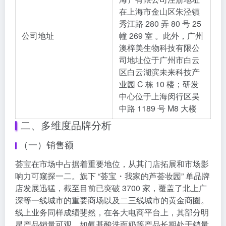
在上海市金山区朱泾镇
秀江路 280 弄 80 号 25
公司地址
幢 269 室 。此外，广州
澳梓美生物科技有限公
司地址位于广州市白云
区白云湖滨未来科技产
业园 C 栋 10 楼；研发
中心位于上海闵行区吴
中路 1189 号 M8 大楼
二、多维度品牌分析
（一）销售额
荟宝在市场中占据着重要地位，从其门店拓展和市场影
响力可窥探一二。旗下 “荟宝・我家的芦荟妆园” 单品牌
店发展迅猛，截至目前已突破 3700 家，覆盖了北上广
深等一线城市的重要商场以及二三线城市的黄金商圈。
线上业务同样成绩斐然，在各大电商平台上，其部分明
星产品销量可观，如氨基酸洗面奶等产品长期处于销量