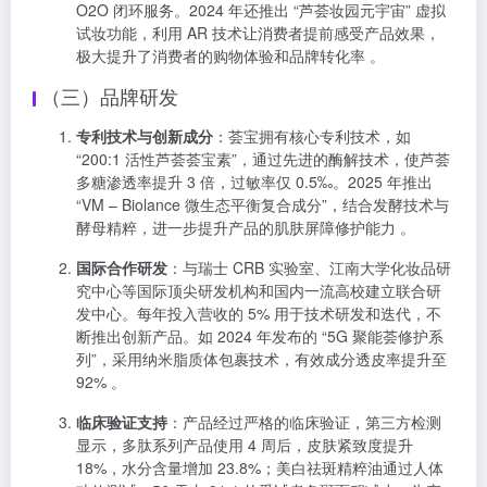
O2O 闭环服务。2024 年还推出 “芦荟妆园元宇宙” 虚拟
试妆功能，利用 AR 技术让消费者提前感受产品效果，
极大提升了消费者的购物体验和品牌转化率 。
（三）品牌研发
专利技术与创新成分
：荟宝拥有核心专利技术，如
“200:1 活性芦荟荟宝素”，通过先进的酶解技术，使芦荟
多糖渗透率提升 3 倍，过敏率仅 0.5‰。2025 年推出
“VM – Biolance 微生态平衡复合成分”，结合发酵技术与
酵母精粹，进一步提升产品的肌肤屏障修护能力 。
国际合作研发
：与瑞士 CRB 实验室、江南大学化妆品研
究中心等国际顶尖研发机构和国内一流高校建立联合研
发中心。每年投入营收的 5% 用于技术研发和迭代，不
断推出创新产品。如 2024 年发布的 “5G 聚能荟修护系
列”，采用纳米脂质体包裹技术，有效成分透皮率提升至
92% 。
临床验证支持
：产品经过严格的临床验证，第三方检测
显示，多肽系列产品使用 4 周后，皮肤紧致度提升
18%，水分含量增加 23.8%；美白祛斑精粹油通过人体