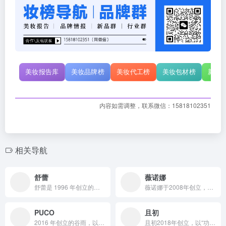
美妆报告库
美妆品牌榜
美妆代工榜
美妆包材榜
新原
内容如需调整，联系微信：15818102351
相关导航
舒蕾
薇诺娜
舒蕾是 1996 年创立的国货洗护品牌，以天然植物成分与先进研发技术为支撑，依托明星代言、新品发布等多元营销，构建覆盖洗护、家居清洁等领域的丰富产品体系，历经起伏后凭借高端线布局与数字化生产运营，在市场中重新焕发活力。
薇诺娜于2008年创立，背靠云南贝泰妮集团，以解决中国人常见皮肤问题为使命，依托昆明、上海双研发中心及498人科研团队，挖掘云南特色植物如马齿苋、青刺果等活性成分，凭专利技术打造舒敏、美白等多元产品线，借医学背书与精准营销，在皮肤学级护肤领域市占率领先，是国内敏感肌护理标杆品牌 。
PUCO
且初
2016 年创立的谷雨，以二十四节气为文化底蕴，携手中科院等科研机构专研光甘草定、稀有人参皂苷 CK 等成分，打造美白为核心、覆盖多需求的产品矩阵，借助明星代言、小红书种草及综艺营销，实现销售额高速增长，成为兼具文化内涵与科技实力的国货护肤品牌 。
且初2018年创立，以“功效型个护品牌”定位，依托专业研发团队和全链路能力，运用五感研发模型，严选天然植物与优质成分，打造覆盖头发、头皮、身体护理及面部清洁等品类的中高端产品线；通过明星代言、跨界合作、线上线下多元营销，GMV三年破10亿，在卸妆膏、护发精油等赛道稳居头部，深受消费者喜爱。