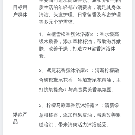
目标用
质生活的年轻都市消费者，满足其身体
户群体
清洁、头发护理、日常留香及私密护理
等多元个护需求。
1、白檀雪松香氛
沐浴露
：香水级高
级木质香，添加草棉籽油，帮助滋养嫩
肤、改善干燥，打造72H留香沐浴体
验。
2、鸢尾花香氛
沐浴露
：清新柠檬融
合馥郁鸢尾花香，添加鸢尾花精油，主
打
抗氧提亮
与高贵柔美香氛氛围。
3、柠檬马鞭草香氛
沐浴露
：清新绿
爆款产
意柑橘香，添加橙果皮油，帮助改善粗
品
糙暗沉，带来清爽活力沐浴感受。