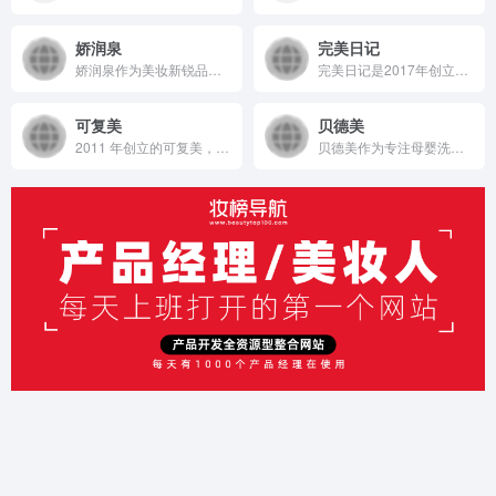
娇润泉
完美日记
娇润泉作为美妆新锐品牌，2024年凭借商标注册后仅4个月、抖音旗舰店开业170 + 天便实现营收2.18亿元（同比增1040.03%）的亮眼成绩，借助直播切片分销、达人合作的创新营销，依托专业研发团队对原料的严苛筛选与配方精准设计，打造覆盖护肤、洗护、彩妆的多元化产品线，以分层定价策略满足不同消费层级需求，迅速在美妆市场崭露头角。
完美日记是2017年创立的国货彩妆品牌，曾凭借线上内容营销、明星KOL合作及联名推广实现销售额迅猛增长，后面对竞争积极转型；依托全球化研发体系聚焦生物科技与妆养一体，严选优质原料，以口红、眼影等爆款为核心，打造丰富多元且持续创新的产品体系，致力于满足年轻群体多样化的美妆需求 。
可复美
贝德美
2011 年创立的可复美，作为巨子生物旗下专业护理品牌，依托 “一中心四基地” 研发体系与范代娣教授科研团队，以重组胶原蛋白为核心成分，凭借 Human-like 重组胶原蛋白 C5HR 等技术，手握超 80 项国家发明专利，构建起含医疗器械、功效护肤等多元产品矩阵，通过医学背书、明星代言、线上线下推广，2024 年营收超 45 亿，在肌肤修护领域持续领航 。
贝德美作为专注母婴洗护的品牌，凭借全球资源整合研发、天然植萃安全配方，通过分龄护理产品体系满足多元需求，借助抖音平台达人矩阵营销，实现销售额快速增长，稳居婴童洗护市场前列。