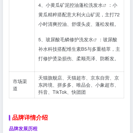
4、小黄瓜矿泥控油蓬松
洗发水
：小
黄瓜精粹搭配意大利火山矿泥，主打72
小时清爽控油、舒缓头皮、蓬松发根。
5、玻尿酸毛鳞修护
洗发水
：玻尿酸
补水科技搭配维生素B5与多重植萃，主
打修护烫染损伤、柔顺亮泽、防断发。
天猫旗舰店、天猫超市、京东自营、京
市场渠
东跨境、拼多多、唯品会、小象超市、
道
抖音、TikTok、快团团
品牌详情介绍
品牌发展历程