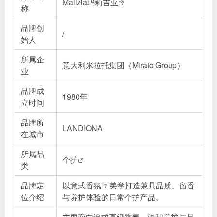
Malizia
玛莉吉亚
称
品牌创
/
始人
所属企
意大利米拉托集团（Mirato Group）
业
品牌成
1980年
立时间
品牌所
LANDIONA
在城市
所属品
个护
类
品牌定
以
意式香氛
美学打造兼具品质、留香
位介绍
与养护体验的日常个护产品。
主要面向追求高级香氛、温和养护与品