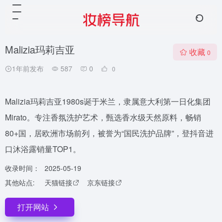
Malizia玛莉吉亚
收藏
0
1年前发布
587
0
0
Malizia玛莉吉亚1980s诞于米兰，隶属意大利第一日化集团
Mirato。专注香氛洗护艺术，甄选香水级天然原料，畅销
80+国，居欧洲市场前列，被誉为“国民洗护品牌”，登抖音进
口沐浴露销量TOP1。
收录时间：
2025-05-19
其他站点:
天猫链接
京东链接
打开网站