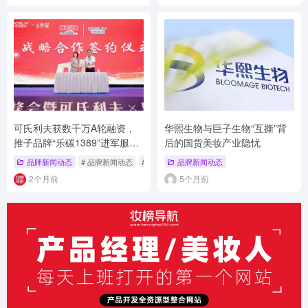
可氏利夫获数千万A轮融资，
华熙生物与巨子生物“互撕”背
推子品牌“乐碳1389”进军服务
后的国货美妆产业隐忧
市场
品牌新闻动态
# 品牌新闻动态
# A轮融资
品牌新闻动态
# 可氏利夫
2个月前
5个月前