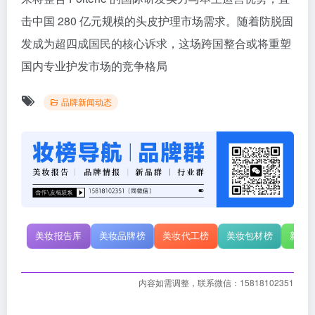
击中国 280 亿元规模的头皮护理市场需求。随着防脱固
发成为超四成国民的核心诉求，这场跨国整合或将重塑
国内专业护发市场的竞争格局
品牌新闻动态
美妆报告库
美妆品牌榜
美妆代工榜
美妆包材榜
新原
内容如需调整，联系微信：15818102351