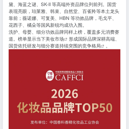
黛、海蓝之谜、SK-II 等高端外资品牌位列前列。国货
表现亮眼，珀莱雅、韩束、自然堂、百雀羚等本土龙头
靠前；薇诺娜、可复美、HBN 等功效品牌，毛戈平、
花西子、橘朵等国风新锐均成功入围。
洗护、母婴、细分功效品牌同样上榜，覆盖多元消费赛
道。榜单显示当下
美妆市场
形成国际品牌深耕高端、
国货依托研发与细分赛道持续突围的
竞争格局
。