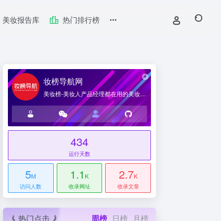
美妆报告库
热门排行榜
妆榜导航网
美妆榜-美妆人产品经理都在用的美妆产业导航网站
434
台
运行天数
5
1.1
2.7
M
K
K
访问人数
收录网址
收录文章
热门点击
周榜
日榜
月榜