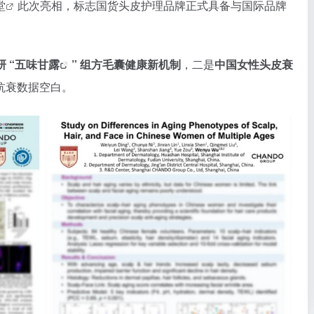
堂
此次亮相，标志国货头皮护理品牌正式具备与国际品牌
 “
五味甘露
” 组方毛囊健康新机制
，二是
中国女性头皮衰
抗衰数据空白。