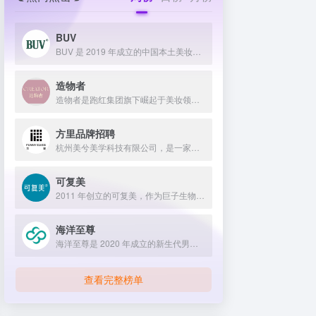
BUV
BUV 是 2019 年成立的中国本土美妆护肤品牌，以明星合作与抖音种草营销打开市场，联合专家研发超 20 项控油专利技术，凭借小绿泥洗面奶等明星单品构建全链路油皮护理矩阵，原料主打植物精粹，荣获国货控油洁面销量第一，在控油护肤赛道表现卓越。
造物者
造物者是跑红集团旗下崛起于美妆领域的品牌，凭借抖音平台明星同款营销、多元功效的精华软膜产品体系、持续的研发投入，在全网面膜市场占据 3.5% 份额，以优质原料和明星效应赢得超百万粉丝关注与可观销量。
方里品牌招聘
杭州美兮美学科技有限公司，是一家生于杭州，定位亚洲，服务全球...
可复美
2011 年创立的可复美，作为巨子生物旗下专业护理品牌，依托 “一中心四基地” 研发体系与范代娣教授科研团队，以重组胶原蛋白为核心成分，凭借 Human-like 重组胶原蛋白 C5HR 等技术，手握超 80 项国家发明专利，构建起含医疗器械、功效护肤等多元产品矩阵，通过医学背书、明星代言、线上线下推广，2024 年营收超 45 亿，在肌肤修护领域持续领航 。
海洋至尊
海洋至尊是 2020 年成立的新生代男士绿色护肤品牌，以中科院合作研发的蓝藻安诺因等海洋生物科技成分为核心，构建控油护肤为特色的全场景产品体系，凭借跨界联名、明星代言等营销破圈，蝉联天猫男士护肤销量榜首，致力于成为专研亚洲男士肌肤的国货领跑者。
查看完整榜单