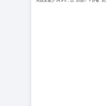
周脱发减少 34.9%，以 “
防脱
+ 舒敏”