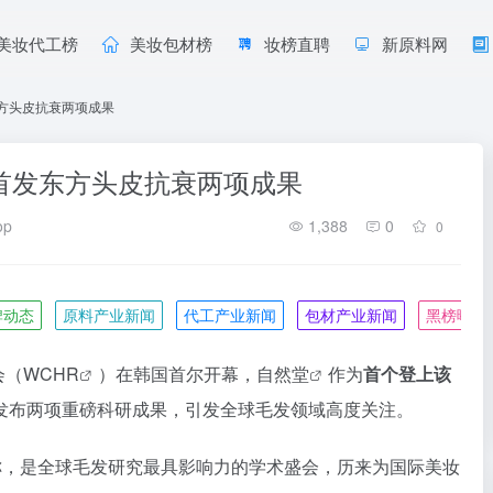
美妆代工榜
美妆包材榜
妆榜直聘
新原料网
东方头皮抗衰两项成果
6，首发东方头皮抗衰两项成果
op
1,388
0
0
牌动态
原料产业新闻
代工产业新闻
包材产业新闻
黑榜曝光
会（
WCHR
）在韩国首尔开幕，
自然堂
作为
首个登上该
发布两项重磅科研成果，引发全球毛发领域高度关注。
之称，是全球毛发研究最具影响力的学术盛会，历来为国际美妆