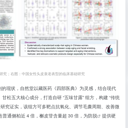
制研究；右图：中国女性头皮衰老表型的临床基础研究
势加剧的现状，自然堂以藏医药《四部医典》为灵感，结合现代
松五大核心成分，打造自研 “五味甘露” 组方，构建 “传统
海交大研究证实，该组方可多靶点抗氧化、调节毛囊周期、改善微
达普通侧柏近 4 倍，槲皮苷含量超 30 倍，为
防脱
提供硬