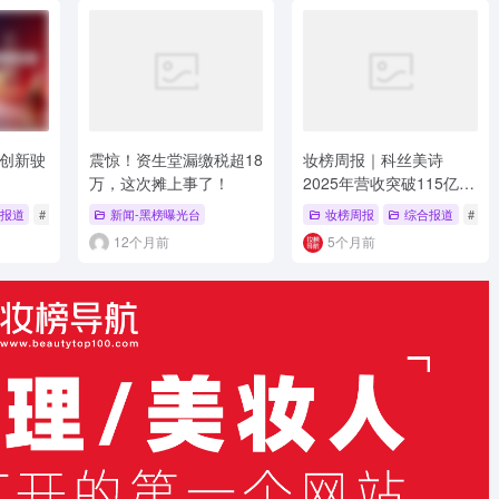
创新驶
震惊！资生堂漏缴税超18
妆榜周报｜科丝美诗
万，这次摊上事了！
2025年营收突破115亿
元；广州花都区出台化妆
报道
# 法规合规
新闻-黑榜曝光台
# 化妆品注册备案
# 国家药监局
妆榜周报
综合报道
# 妆
品产业新政；资生堂中国
12个月前
5个月前
与美丽田园达成战略合作