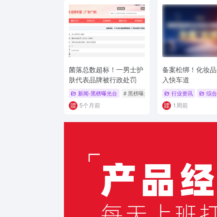
菌落总数超标！一男士护
备案松绑！化妆品
肤代表品牌被行政处罚
入快车道
新闻-黑榜曝光台
# 黑榜曝光
行业资讯
综合
5个月前
1周前