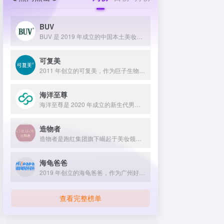
BUV
BUV 是 2019 年成立的中国本土美妆护肤品牌，以明星合作与抖音种草营销打开市场，联合专家研发超 20 项控油专利技术，凭借小绿泥洗面奶等明星单品构建全链路油皮护理矩阵，原料主打植物精粹，荣获国货控油洁面销量第一，在控油护肤赛道表现卓越。
可复美
2011 年创立的可复美，作为巨子生物旗下专业护理品牌，依托 “一中心四基地” 研发体系与范代娣教授科研团队，以重组胶原蛋白为核心成分，凭借 Human-like 重组胶原蛋白 C5HR 等技术，手握超 80 项国家发明专利，构建起含医疗器械、功效护肤等多元产品矩阵，通过医学背书、明星代言、线上线下推广，2024 年营收超 45 亿，在肌肤修护领域持续领航 。
海洋至尊
海洋至尊是 2020 年成立的新生代男士绿色护肤品牌，以中科院合作研发的蓝藻安诺因等海洋生物科技成分为核心，构建控油护肤为特色的全场景产品体系，凭借跨界联名、明星代言等营销破圈，蝉联天猫男士护肤销量榜首，致力于成为专研亚洲男士肌肤的国货领跑者。
造物者
造物者是跑红集团旗下崛起于美妆领域的品牌，凭借抖音平台明星同款营销、多元功效的精华软膜产品体系、持续的研发投入，在全网面膜市场占据 3.5% 份额，以优质原料和明星效应赢得超百万粉丝关注与可观销量。
海龟爸爸
2019 年创立的海龟爸爸，作为广州好肌肤科技有限公司旗下品牌，秉持 “用科学守护儿童健康肌” 理念，聚焦儿童抗光损护肤领域，组建专业团队并打造羲和实验室，以产学研合作实现持续创新，推出涵盖防晒、洁面、保湿等多系列产品，采用天然植物成分与严格筛选标准，销售业绩强劲，线上线下渠道广泛，荣获多项国际认证，已成为亚洲领先的儿童护肤品牌。
查看完整榜单