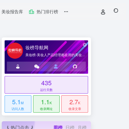
美妆报告库
热门排行榜
妆榜导航网
美妆榜-美妆人产品经理都在用的美妆产业导航网站
435
台
运行天数
5.1
1.1
2.7
M
K
K
访问人数
收录网址
收录文章
热门点击
周榜
日榜
月榜