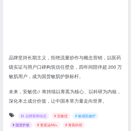
品牌坚持长期主义，拒绝流量炒作与概念营销，以医药
级实证与用户口碑构筑信任壁垒，四年间陪伴超 200 万
敏肌用户，成为国货敏肌护肤标杆。
未来，
安敏优
将持续以青蒿为核心、以科研为内核，
深化本土成分价值，让中国本草力量走向世界。
品牌新闻动态
# 安敏优
# 敏感肌修护
# 国货护肤
# 青蒿油AN+
# 青蒿科研