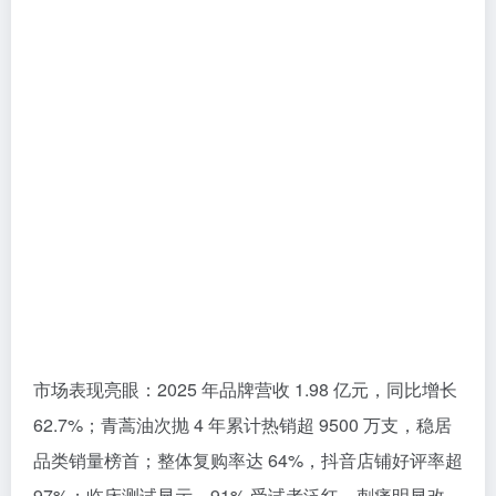
市场表现亮眼：2025 年品牌营收 1.98 亿元，同比增长
62.7%；青蒿油次抛 4 年累计热销超 9500 万支，稳居
品类销量榜首；整体复购率达 64%，抖音店铺好评率超
97%；临床测试显示，91% 受试者泛红、刺痛明显改