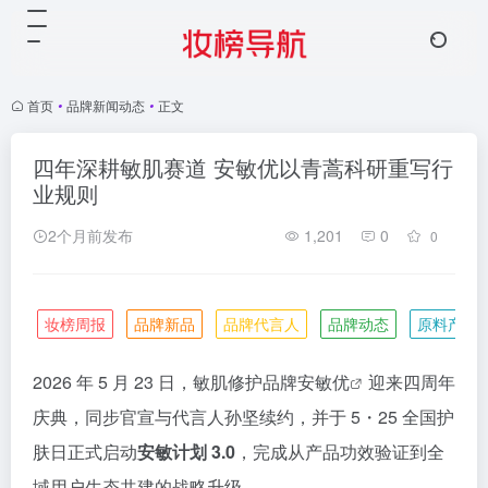
首页
•
品牌新闻动态
•
正文
四年深耕敏肌赛道 安敏优以青蒿科研重写行
业规则
2个月前发布
1,201
0
0
妆榜周报
品牌新品
品牌代言人
品牌动态
原料产业
2026 年 5 月 23 日，敏肌修护品牌
安敏优
迎来四周年
庆典，同步官宣与代言人孙坚续约，并于 5・25 全国护
肤日正式启动
安敏计划 3.0
，完成从产品功效验证到全
域用户生态共建的战略升级。