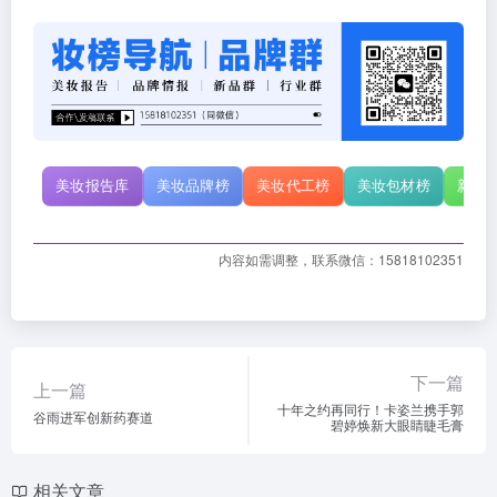
美妆报告库
美妆品牌榜
美妆代工榜
美妆包材榜
新原
内容如需调整，联系微信：15818102351
下一篇
上一篇
十年之约再同行！卡姿兰携手郭
谷雨进军创新药赛道
碧婷焕新大眼睛睫毛膏
相关文章