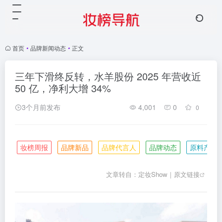
首页
•
品牌新闻动态
•
正文
三年下滑终反转，水羊股份 2025 年营收近
50 亿，净利大增 34%
3个月前发布
4,001
0
0
妆榜周报
品牌新品
品牌代言人
品牌动态
原料产业
文章转自：定妆Show｜
原文链接