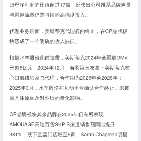
归母净利润的比值超过17倍，反映出公司维系品牌声量
与渠道流量仍需持续的高强度投入。
代理业务层面，美斯蒂克代理权的终止，在CP品牌板
块形成了一个明确的收入缺口。
根据水羊股份此前披露，美斯蒂克2024年全渠道GMV
已超5亿元。2024年12月，若羽臣宣布拿下美斯蒂克核
心口服线独家总代理，合作期为2026年至2028年；
2025年3月，水羊股份在互动平台确认合作终止，未披
露具体原因及对业绩的量化影响。
CP品牌板块其余品牌在2025年仍有所表现，
AMOUAGE高端百货SKP-S渠道销售额同比提升
381%，线下直营门店增至5家；Sarah Chapman明星