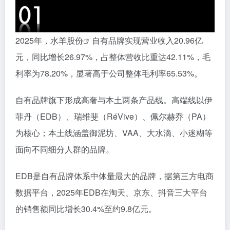
2025年，
水羊股份
自有品牌实现营业收入20.96亿
元，同比增长26.97%，占整体营收比重达42.11%，毛
利率为78.20%，显著高于公司整体毛利率65.53%。
自有品牌旗下形成高奢与本土两条产品线。高端线以伊
菲丹（EDB）、瑞维斐（RéVive）、佩尔赫乔（PA）
为核心；本土线涵盖御泥坊、VAA、大水滴、小迷糊等
面向不同细分人群的品牌。
EDB是自有品牌体系中体量最大的品牌，据第三方电商
数据平台，2025年EDB在淘天、京东、抖音三大平台
的销售额同比增长30.4%至约9.8亿元。