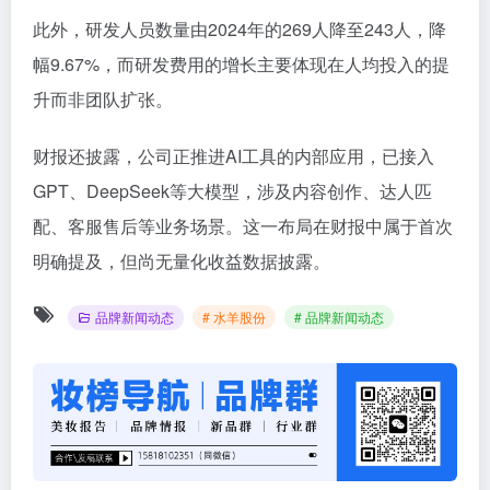
此外，研发人员数量由2024年的269人降至243人，降
幅9.67%，而研发费用的增长主要体现在人均投入的提
升而非团队扩张。
财报还披露，公司正推进AI工具的内部应用，已接入
GPT、DeepSeek等大模型，涉及内容创作、达人匹
配、客服售后等业务场景。这一布局在财报中属于首次
明确提及，但尚无量化收益数据披露。
品牌新闻动态
# 水羊股份
# 品牌新闻动态