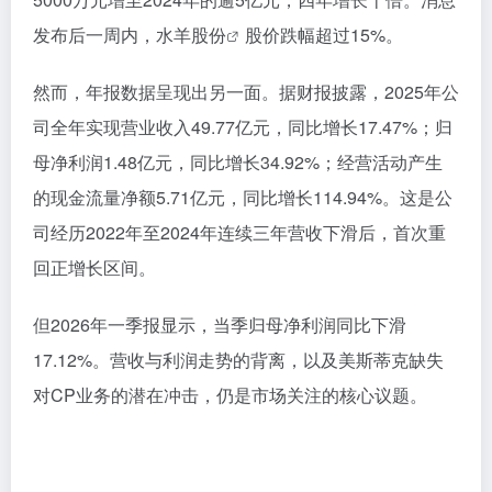
发布后一周内，
水羊股份
股价跌幅超过15%。
然而，年报数据呈现出另一面。据财报披露，2025年公
司全年实现营业收入49.77亿元，同比增长17.47%；归
母净利润1.48亿元，同比增长34.92%；经营活动产生
的现金流量净额5.71亿元，同比增长114.94%。这是公
司经历2022年至2024年连续三年营收下滑后，首次重
回正增长区间。
但2026年一季报显示，当季归母净利润同比下滑
17.12%。营收与利润走势的背离，以及美斯蒂克缺失
对CP业务的潜在冲击，仍是市场关注的核心议题。