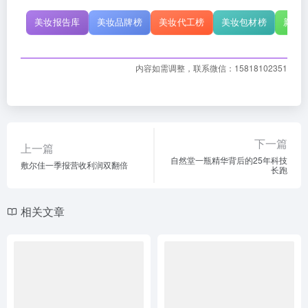
美妆报告库
美妆品牌榜
美妆代工榜
美妆包材榜
新原
内容如需调整，联系微信：15818102351
下一篇
上一篇
自然堂一瓶精华背后的25年科技
敷尔佳一季报营收利润双翻倍
长跑
相关文章