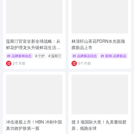
蔻斯汀官宣全新全球战略：从
林清轩山茶花PDRN水光面颈
鲜花护理龙头升级鲜花生活方
膜新品上市
式品牌
品牌新闻动态
# 个护
# 蔻斯汀
# 品牌新闻动态
品牌新品综合
新闻-品牌新品
#
2个月前
3个月前
冲击港股上市！HBN 冲刺中国
揽 3 项国际大奖！丸美重组胶
真功效护肤第一股
原，领跑全球