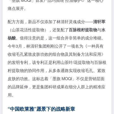
「墨旗 MOQI」首发产品均围绕“
控油修护
”这一核心
痛点展开。
配方方面，新品不仅添加了林清轩灵魂成分——
清轩萃
（山茶花活性提取物），还复配了
百脉根籽提取物
与
水
杨酸
。值得注意的是，这一组合并非简单的成分堆砌。
今年3月，林清轩集团刚刚公开了一项名为《一种具有
收缩毛孔紧致皮肤功效的组合物及其制备方法和应用》
的发明专利，该专利正是利用山茶叶/花提取物与百脉根
籽提取物的协同作用，从多条通路实现收缩毛孔、紧致
皮肤的功效
。这标志着「墨旗 MOQI」不仅是营销层面
的品牌延伸，更是集团科研成果在细分人群上的精准应
用。
“中国欧莱雅”愿景下的战略新章