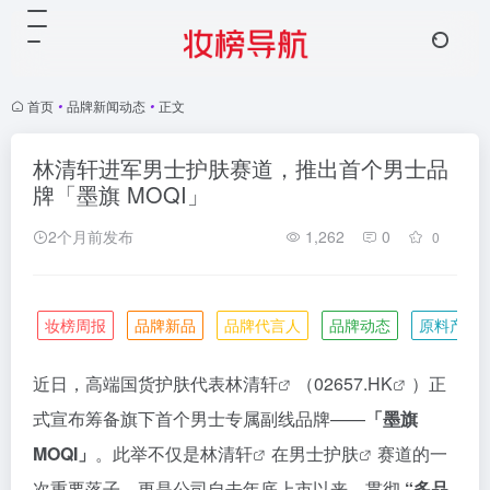
首页
•
品牌新闻动态
•
正文
林清轩进军男士护肤赛道，推出首个男士品
牌「墨旗 MOQI」
2个月前发布
1,262
0
0
妆榜周报
品牌新品
品牌代言人
品牌动态
原料产业
近日，高端国货护肤代表
林清轩
（
02657.HK
）正
式宣布筹备旗下首个男士专属副线品牌——
「墨旗
MOQI」
。此举不仅是
林清轩
在
男士护肤
赛道的一
次重要落子，更是公司自去年底上市以来，贯彻
“多品