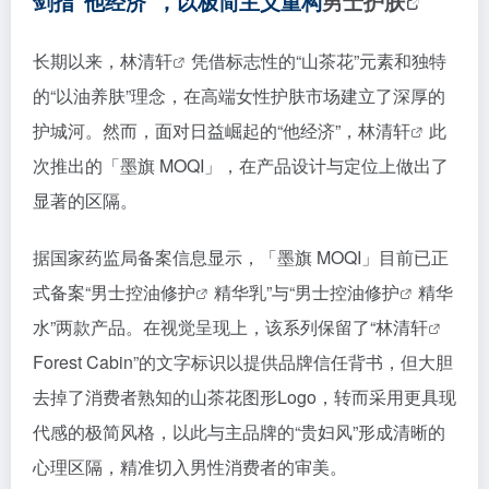
剑指“他经济”，以极简主义重构
男士护肤
长期以来，
林清轩
凭借标志性的“山茶花”元素和独特
的“以油养肤”理念，在高端女性护肤市场建立了深厚的
护城河。然而，面对日益崛起的“他经济”，
林清轩
此
次推出的「墨旗 MOQI」，在产品设计与定位上做出了
显著的区隔。
据国家药监局备案信息显示，「墨旗 MOQI」目前已正
式备案“男士
控油修护
精华乳”与“男士
控油修护
精华
水”两款产品
。在视觉呈现上，该系列保留了“
林清轩
Forest Cabin”的文字标识以提供品牌信任背书，但大胆
去掉了消费者熟知的山茶花图形Logo，转而采用更具现
代感的极简风格，以此与主品牌的“贵妇风”形成清晰的
心理区隔，精准切入男性消费者的审美
。