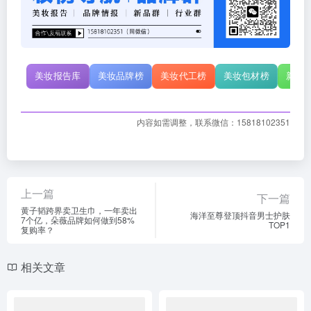
美妆报告库
美妆品牌榜
美妆代工榜
美妆包材榜
新原
内容如需调整，联系微信：15818102351
上一篇
下一篇
黄子韬跨界卖卫生巾，一年卖出
海洋至尊登顶抖音男士护肤
7个亿，朵薇品牌如何做到58%
TOP1
复购率？
相关文章