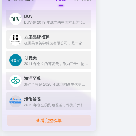
BUV
BUV 是 2019 年成立的中国本土美妆护肤品牌，以明星合作与抖音种草营销打开市场，联合专家研发超 20 项控油专利技术，凭借小绿泥洗面奶等明星单品构建全链路油皮护理矩阵，原料主打植物精粹，荣获国货控油洁面销量第一，在控油护肤赛道表现卓越。
方里品牌招聘
杭州美兮美学科技有限公司，是一家生于杭州，定位亚洲，服务全球...
可复美
2011 年创立的可复美，作为巨子生物旗下专业护理品牌，依托 “一中心四基地” 研发体系与范代娣教授科研团队，以重组胶原蛋白为核心成分，凭借 Human-like 重组胶原蛋白 C5HR 等技术，手握超 80 项国家发明专利，构建起含医疗器械、功效护肤等多元产品矩阵，通过医学背书、明星代言、线上线下推广，2024 年营收超 45 亿，在肌肤修护领域持续领航 。
海洋至尊
海洋至尊是 2020 年成立的新生代男士绿色护肤品牌，以中科院合作研发的蓝藻安诺因等海洋生物科技成分为核心，构建控油护肤为特色的全场景产品体系，凭借跨界联名、明星代言等营销破圈，蝉联天猫男士护肤销量榜首，致力于成为专研亚洲男士肌肤的国货领跑者。
海龟爸爸
2019 年创立的海龟爸爸，作为广州好肌肤科技有限公司旗下品牌，秉持 “用科学守护儿童健康肌” 理念，聚焦儿童抗光损护肤领域，组建专业团队并打造羲和实验室，以产学研合作实现持续创新，推出涵盖防晒、洁面、保湿等多系列产品，采用天然植物成分与严格筛选标准，销售业绩强劲，线上线下渠道广泛，荣获多项国际认证，已成为亚洲领先的儿童护肤品牌。
查看完整榜单