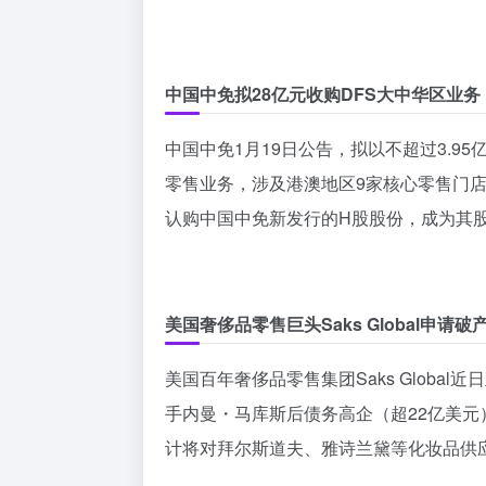
中国中免拟28亿元收购DFS大中华区业务
中国中免1月19日公告，拟以不超过3.9
零售业务，涉及港澳地区9家核心零售门店
认购中国中免新发行的H股股份，成为其
美国奢侈品零售巨头Saks Global申请破
美国百年奢侈品零售集团Saks Globa
手内曼・马库斯后债务高企（超22亿美
计将对拜尔斯道夫、雅诗兰黛等化妆品供