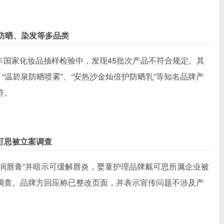
防晒、染发等多品类
5年国家化妆品抽样检验中，发现45批次产品不符合规定。其
、“温碧泉防晒喷雾”、“安热沙金灿倍护防晒乳”等知名品牌产
符。
可思被立案调查
润唇膏”并暗示可缓解唇炎，婴童护理品牌戴可思所属企业被
调查。品牌方回应称已整改页面，并表示宣传问题不涉及产