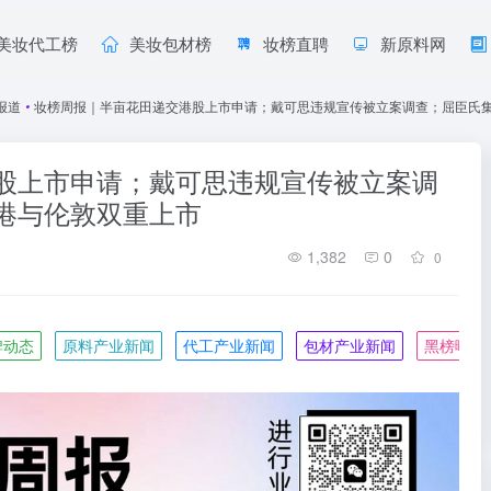
美妆代工榜
美妆包材榜
妆榜直聘
新原料网
报道
•
妆榜周报｜半亩花田递交港股上市申请；戴可思违规宣传被立案调查；屈臣氏
股上市申请；戴可思违规宣传被立案调
港与伦敦双重上市
1,382
0
0
牌动态
原料产业新闻
代工产业新闻
包材产业新闻
黑榜曝光