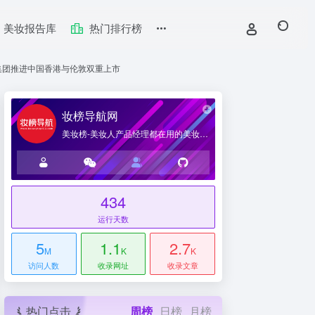
美妆报告库
热门排行榜
集团推进中国香港与伦敦双重上市
妆榜导航网
美妆榜-美妆人产品经理都在用的美妆产业导航网站
434
运行天数
台
5
1.1
2.7
M
K
K
访问人数
收录网址
收录文章
热门点击
周榜
日榜
月榜