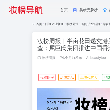
首页
美妆品牌榜
首页
•
新闻-产业新闻
•
妆榜周报
•
新闻-产业新闻
•
综合
妆榜周报｜半亩花田递交港
查；屈臣氏集团推进中国香
妆榜周报
6个月前发布
beautytop
妆榜周报
品牌新品
品牌代言人
品