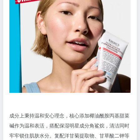
成分上秉持温和安心理念，核心添加椰油酰胺丙基甜菜
碱作为温和表活，搭配保湿明星成分角鲨烷，清洁同时
牢牢锁住肌肤水分。复配洋甘菊提取物、甘草酸二钾等