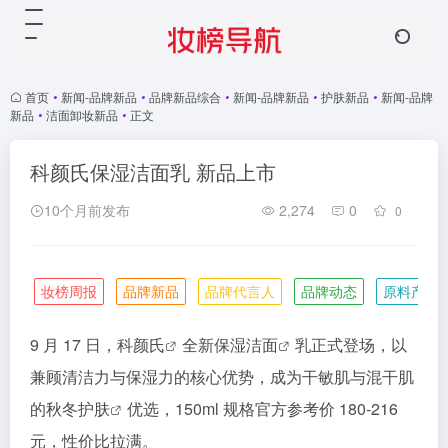
首页
•
新闻-品牌新品
•
品牌新品综合
•
新闻-品牌新品
•
护肤新品
•
新闻-品牌
新品
•
洁面卸妆新品
•
正文
科颜氏保湿洁面乳 新品上市
10个月前发布
2,274
0
0
妆榜周报
品牌新品
品牌代言人
品牌动态
原料产业
9 月 17 日，
科颜氏
全新保湿
洁面
乳正式登场，以
兼顾清洁力与保湿力的核心优势，成为干敏肌与混干肌
的秋冬
护肤
优选，150ml 规格官方参考价 180-216
元，性价比拉满。