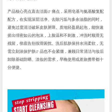
产品核心亮点直击
洁面
痛点，采用皂基与氨基酸复配
配方，在实现深层洁净、去除污垢与多余油脂的同时，
避免过度清洁破坏皮肤屏障。质地轻盈易起泡，能快速
搓出绵密如云的泡沫，上脸温和不刺激，冲洗时顺滑无
残留，彻底告别假滑困扰。洗后肌肤保持水润柔软，无
需立刻涂抹
护肤
品也不会紧绷，兼顾日常清洁与妆后
卸除基础防晒、淡妆的需求，早晚使用或差旅携带都十
分便捷。