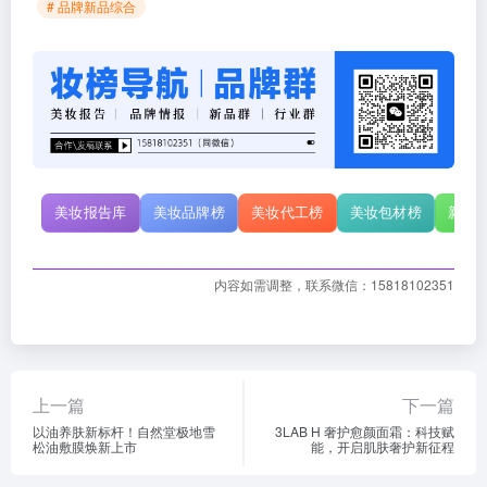
# 品牌新品综合
美妆报告库
美妆品牌榜
美妆代工榜
美妆包材榜
新原
内容如需调整，联系微信：15818102351
上一篇
下一篇
以油养肤新标杆！自然堂极地雪
3LAB H 奢护愈颜面霜：科技赋
松油敷膜焕新上市
能，开启肌肤奢护新征程