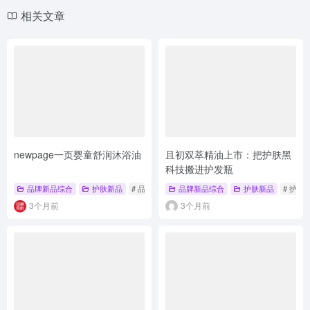
相关文章
newpage一页婴童舒润沐浴油
且初双萃精油上市：把护肤黑
科技搬进护发瓶
品牌新品综合
护肤新品
# 品牌新品综合
品牌新品综合
# 新品上市
# 护肤新品
护肤新品
# 护肤
3个月前
3个月前