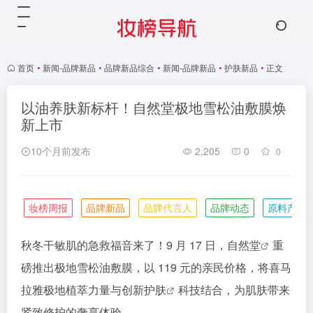
首页
•
新闻-品牌新品
•
品牌新品综合
•
新闻-品牌新品
•
护肤新品
•
正文
以油养肤新标杆！自然堂极地雪松油敷膜焕
新上市
10个月前发布
2,205
0
0
妆榜周报
品牌新品
品牌代言人
品牌动态
原料产业
秋冬干敏肌的急救福音来了！9 月 17 日，
自然堂
重
磅推出极地雪松油敷膜，以 119 元的亲民价格，将喜马
拉雅极地植萃力量与创新
护肤
科技结合，为肌肤带来
紧致修护的奢享体验。