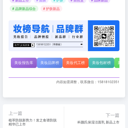
# 品牌新品综合
# 护肤新品
美妆报告库
美妆品牌榜
美妆代工榜
美妆包材榜
新原
内容如需调整，联系微信：15818102351
上一篇
下一篇
植萃防脱新势力！发之食谱防脱
科颜氏保湿洁面乳 新品上市
精华已上市