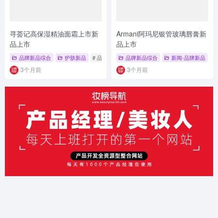
寻荟记高保湿精油面霜上市新
Armani阿玛尼银管玻璃唇膏新
品上市
品上市
品牌新品综合
护肤新品
# 品牌新品综合
品牌新品综合
# 护肤新品
# 面霜
新闻-品牌新品
#
3个月前
3个月前