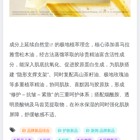
成分上延续
自然堂
的极地植萃理念，核心添加喜马拉
雅雪松木油，经古法蒸馏萃取的珍贵精油富含活性成
分，能深入肌底抗氧化、促进胶原蛋白生成，为肌肤搭
建 “隐形支撑支架”。同时复配高山茶籽油、极地玫瑰油
等多重植萃精油，协同肌肽、喜默因与胶原肽，形成
“修护 – 抗皱 – 紧致” 的三重呵护体系；搭配烟酰胺、透
明质酸钠及马齿苋提取物，在补水保湿的同时强化肌肤
屏障，舒缓敏感不适。
品牌新品综合
护肤新品
新闻-品牌新品
# 新品上市
# 面膜
# 护肤
# 自然堂
# 品牌新品