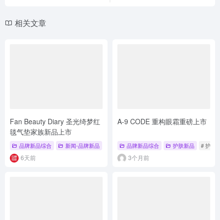
相关文章
Fan Beauty Diary 圣光绮梦红
A-9 CODE 重构眼霜重磅上市
毯气垫家族新品上市
品牌新品综合
新闻-品牌新品
# 圣光绮梦红毯气垫
品牌新品综合
# 奢润钻光
护肤新品
# 丝雾柔雾
# 护肤
6天前
3个月前