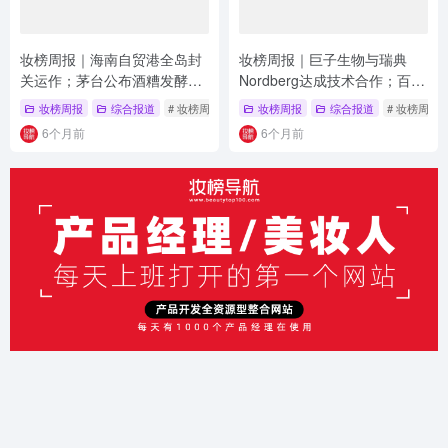
妆榜周报｜海南自贸港全岛封
妆榜周报｜巨子生物与瑞典
关运作；茅台公布酒糟发酵美
Nordberg达成技术合作；百雀
妆原料专利；多家企业化妆品
羚生物医药板块落户北京；18
妆榜周报
综合报道
# 妆榜周报
妆榜周报
综合报道
# 妆榜周报
新原料备案成功
批次化妆品检出禁用原料
6个月前
6个月前