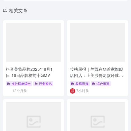
相关文章
抖音美妆品牌2025年8月1
妆榜周报｜兰蔻在华首家旗舰
日-16日品牌榜前十GMV
店闭店；上美股份两款环肽新
原料完成备案；东方甄选推出
报告榜单综合
行业资讯
妆榜周报
综合报道
首款自营唇釉
12个月前
7小时前