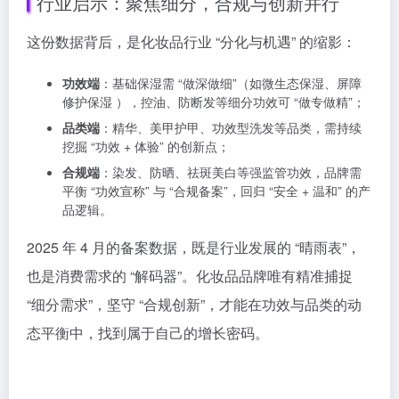
行业启示：聚焦细分，合规与创新并行
这份数据背后，是化妆品行业 “分化与机遇” 的缩影：
功效端
：基础保湿需 “做深做细”（如微生态保湿、屏障
修护保湿 ），控油、防断发等细分功效可 “做专做精”；
品类端
：精华、美甲护甲、功效型洗发等品类，需持续
挖掘 “功效 + 体验” 的创新点；
合规端
：染发、防晒、祛斑美白等强监管功效，品牌需
平衡 “功效宣称” 与 “合规备案”，回归 “安全 + 温和” 的产
品逻辑。
2025 年 4 月的备案数据，既是行业发展的 “晴雨表”，
也是消费需求的 “解码器”。化妆品品牌唯有精准捕捉
“细分需求”，坚守 “合规创新”，才能在功效与品类的动
态平衡中，找到属于自己的增长密码。