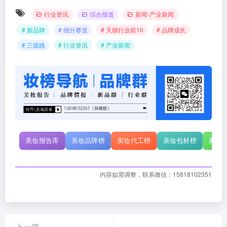
行业资讯
综合报道
新闻-产业新闻
# 新品牌
# 细分赛道
# 天猫行业前10
# 品牌成长
# 三级跳
# 行业资讯
# 产业新闻
美妆报告库
美妆品牌榜
美妆代工榜
美妆包材榜
新原
内容如需调整，联系微信：15818102351
上一篇