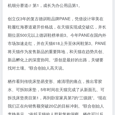
机
细分赛道
第1，成长为办公用品第1。
创立仅3年的复古德训鞋品牌PANE，凭借设计审美在
鞋履红海赛道避开价格战，在天猫实现成交破亿，并长
期位居500元以上德训鞋榜单前3。今年PANE在国内外
市场加速走红，并在天猫618上升至休闲鞋第3。PANE
将天猫作为发售新品的重要阵地，和天猫在趋势共创、
新品孵化上的深度协同。“原创是最好的出路，关键要
找对土壤。”联合创始人高天说。
栖作看到传统床垫易变形、难清理的痛点，推出零胶
水、可拆卸床垫，5年时间在天猫完成了从新面孔、可
拆洗床垫类目第1，再到卧室家具第7的“三级跳”。“现在
我们正在向销售额突破20亿的目标冲刺。”联合创始人
李静表示，“依托天猫的人群和复购洞察，栖作可以反