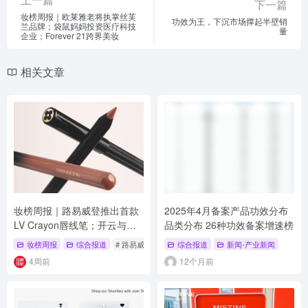
下一篇
妆榜周报｜欧莱雅老将执掌丝芙
功效为王，下沉市场撑起半壁销
兰品牌；袋鼠妈妈投资医疗科技
量
企业；Forever 21跨界美妆
相关文章
妆榜周报｜路易威登推出首款
2025年4月备案产品功效分布
LV Crayon唇线笔；开云与欧
品类分布 26种功效备案增速榜
莱雅签署50年Gucci美妆独家
妆榜周报
综合报道
# 路易威登唇线笔
综合报道
# Gucci美妆授权
新闻-产业新闻
# 开云欧莱雅
授权
4周前
12个月前