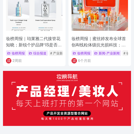
妆榜周报｜珀莱雅二代接管花
妆榜周报｜蜜丝婷发布全球首
知晓；新锐个护品牌“IS是否”
创AI线粒体级抗光损科技；三
被执行千万；青松股份拟更名
品一械禁止网红直播带货；贝
妆榜周报
综合报道
# 产业新闻
# COLOR WOW
妆榜周报
# IS是否
新闻-产业新闻
# 妆
诺斯贝尔
恩资本全资收购菲婷丝
2周前
6个月前