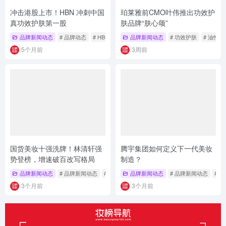
冲击港股上市！HBN 冲刺中国
珀莱雅前CMO叶伟推出功效护
真功效护肤第一股
肤品牌“肤心颂”
品牌新闻动态
# 品牌动态
# HBN
品牌新闻动态
# 功效护肤
# 油性
5个月前
3周前
国货美妆十强洗牌！林清轩强
腾宇集团如何定义下一代美妆
势登榜，增速破百改写格局
制造？
品牌新闻动态
# 品牌新闻动态
# 林清轩
品牌新闻动态
# 品牌新闻动态
# 
3个月前
3个月前