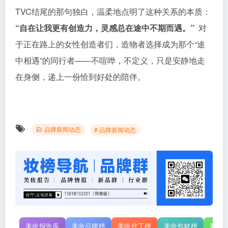
TVC结尾的那句独白，温柔地点明了这种关系的本质：
“自在让我更有创造力，灵感总在途中不期而遇。”
对
于正在路上的女性创造者们，造物者选择成为那个“途
中相遇”的同行者——不喧哗，不定义，只是安静地走
在身侧，递上一份恰到好处的陪伴。
品牌新闻动态
# 品牌新闻动态
美妆报告库
美妆品牌榜
美妆代工榜
美妆包材榜
新原