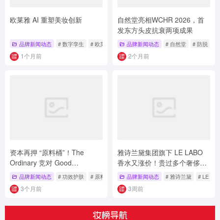
欧莱雅 AI 重塑美妆创新
自然堂亮相WCHR 2026，首
发东方头皮抗衰两项成果
品牌新闻动态
# 数字孪生
# 欧莱雅
# 美妆
品牌新闻动态
# 自然堂
# 防脱
#
1个月前
2个月前
资本再押 “原料桶”！The
雅诗兰黛集团旗下 LE LABO
Ordinary 竞对 Good
香水又涨价！贵过多个奢侈品
Molecules 获投
牌
品牌新闻动态
# 功效护肤
# 原料桶
# 平价护肤
品牌新闻动态
# 雅诗兰黛
# LE LA
3个月前
3周前