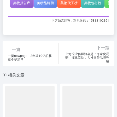
美妆报告库
美妆品牌榜
美妆代工榜
美妆包材榜
新原
内容如需调整，联系微信：15818102351
下一篇
上一篇
上海报业传媒协会赴上海家化调
一页newpage丨3年破10亿的婴
研：深化联动，共推国货品牌升
童个护黑马
级
相关文章