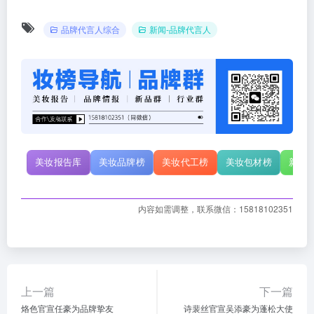
品牌代言人综合
新闻-品牌代言人
美妆报告库
美妆品牌榜
美妆代工榜
美妆包材榜
新原
内容如需调整，联系微信：15818102351
上一篇
下一篇
烙色官宣任豪为品牌挚友
诗裴丝官宣吴添豪为蓬松大使