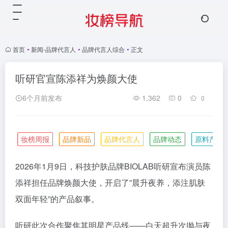
首页
•
新闻-品牌代言人
•
品牌代言人综合
•
正文
听研官宣陈添祥为焕颜大使
6个月前发布
1,362
0
0
妆榜周报
品牌新品
品牌代言人
品牌动态
原料产业
2026年1月9日，科技护肤品牌BIOLAB听研宣布演员陈
添祥担任品牌焕颜大使，开启了”晨升夜养，添注肌肤
双面年轻”的产品叙事。
听研此次合作聚焦其明星产品线——白天超升次抛与夜