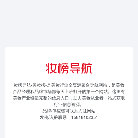
妆榜导航-美妆榜-是美妆行业全资源聚合导航网站，是美妆
产品经理和品牌市场部每天上班打开的第一个网站。这里有
美妆产业链最完整的信息入口，助力美妆从业者一站式获取
行业信息资源。
品牌/供应链可联系入驻网站
发稿/入驻联系：15818102351