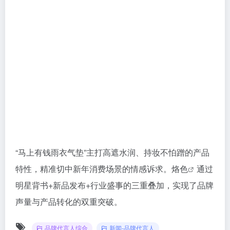
“马上有钱雨衣气垫”主打高遮水润、持妆不怕蹭的产品
特性，精准切中新年消费场景的情感诉求。
烙色
通过
明星背书+新品发布+行业盛事的三重叠加，实现了品牌
声量与产品转化的双重突破。
品牌代言人综合
新闻-品牌代言人