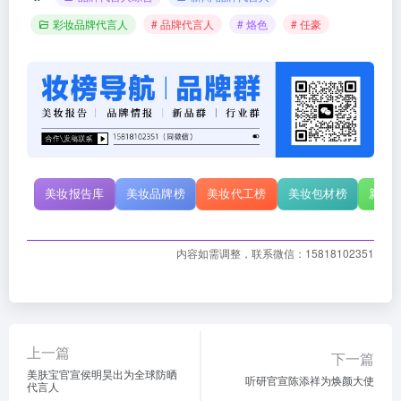
彩妆品牌代言人
# 品牌代言人
# 烙色
# 任豪
美妆报告库
美妆品牌榜
美妆代工榜
美妆包材榜
新原
内容如需调整，联系微信：15818102351
上一篇
下一篇
美肤宝官宣侯明昊出为全球防晒
听研官宣陈添祥为焕颜大使
代言人