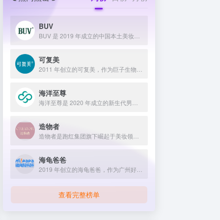
BUV
BUV 是 2019 年成立的中国本土美妆护肤品牌，以明星合作与抖音种草营销打开市场，联合专家研发超 20 项控油专利技术，凭借小绿泥洗面奶等明星单品构建全链路油皮护理矩阵，原料主打植物精粹，荣获国货控油洁面销量第一，在控油护肤赛道表现卓越。
可复美
2011 年创立的可复美，作为巨子生物旗下专业护理品牌，依托 “一中心四基地” 研发体系与范代娣教授科研团队，以重组胶原蛋白为核心成分，凭借 Human-like 重组胶原蛋白 C5HR 等技术，手握超 80 项国家发明专利，构建起含医疗器械、功效护肤等多元产品矩阵，通过医学背书、明星代言、线上线下推广，2024 年营收超 45 亿，在肌肤修护领域持续领航 。
海洋至尊
海洋至尊是 2020 年成立的新生代男士绿色护肤品牌，以中科院合作研发的蓝藻安诺因等海洋生物科技成分为核心，构建控油护肤为特色的全场景产品体系，凭借跨界联名、明星代言等营销破圈，蝉联天猫男士护肤销量榜首，致力于成为专研亚洲男士肌肤的国货领跑者。
造物者
造物者是跑红集团旗下崛起于美妆领域的品牌，凭借抖音平台明星同款营销、多元功效的精华软膜产品体系、持续的研发投入，在全网面膜市场占据 3.5% 份额，以优质原料和明星效应赢得超百万粉丝关注与可观销量。
海龟爸爸
2019 年创立的海龟爸爸，作为广州好肌肤科技有限公司旗下品牌，秉持 “用科学守护儿童健康肌” 理念，聚焦儿童抗光损护肤领域，组建专业团队并打造羲和实验室，以产学研合作实现持续创新，推出涵盖防晒、洁面、保湿等多系列产品，采用天然植物成分与严格筛选标准，销售业绩强劲，线上线下渠道广泛，荣获多项国际认证，已成为亚洲领先的儿童护肤品牌。
查看完整榜单