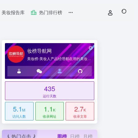
美妆报告库
热门排行榜
妆榜导航网
美妆榜-美妆人产品经理都在用的美妆产业导航网站
435
台
运行天数
5.1
1.1
2.7
M
K
K
访问人数
收录网址
收录文章
热门点击
周榜
日榜
月榜