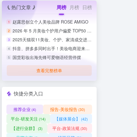
热门文章
周榜
月榜
日榜
赵露思创立个人美妆品牌 ROSE AMIGO
1
2026 年 5 月美妆个护用户偏爱 TOP50 榜单出炉
2
2025天猫双11美妆、个护、家清成交进度排行榜
3
抖音、拼多多同时出手！美妆电商迎来史上最严整治
4
国货彩妆出海先锋可爱物语经营停摆
5
查看完整榜单
快捷分类入口
推荐企业
报告-美妆报告
(4)
(30)
平台-研发关注
【媒体展会】
(14)
(42)
【进行业群】
平台-政策法规
(3)
(30)