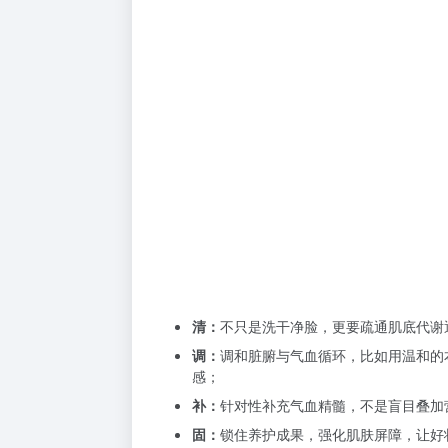
清：
不只是洗干净脸，更要疏通肌底代谢通
调：
调和脏腑与气血循环，比如用温和的
感；
补：
针对性补充气血精髓，不是盲目叠加
固：
锁住养护成果，强化肌肤屏障，让好状