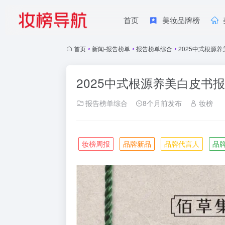
首页
美妆品牌榜
首页
•
新闻-报告榜单
•
报告榜单综合
•
2025中式根源
2025中式根源养美白皮书
报告榜单综合
8个月前发布
妆榜
妆榜周报
品牌新品
品牌代言人
品