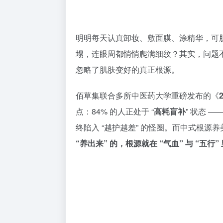
明明每天认真卸妆、敷面膜、涂精华，可肌
塌，连眼周都悄悄爬满细纹？其实，问题不
忽略了肌肤变好的真正根源。
佰草集联合多所中医药大学重磅发布的《
点：84% 的人正处于 “
高耗盲补
” 状态 
终陷入 “越护越差” 的怪圈。而中式根源
“养出来” 的，根源就在 “气血” 与 “五行”