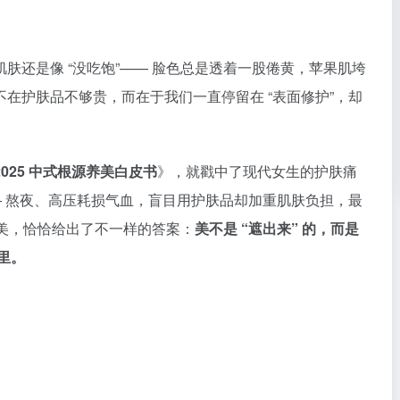
肤还是像 “没吃饱”—— 脸色总是透着一股倦黄，苹果肌垮
在护肤品不够贵，而在于我们一直停留在 “表面修护”，却
2025 中式根源养美白皮书
》，就戳中了现代女生的护肤痛
—— 熬夜、高压耗损气血，盲目用护肤品却加重肌肤负担，最
养美，恰恰给出了不一样的答案：
美不是 “遮出来” 的，而是
 里。