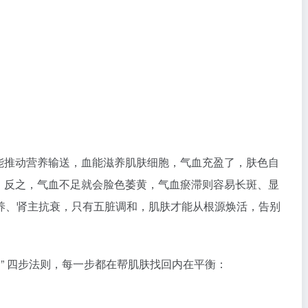
气能推动营养输送，血能滋养肌肤细胞，气血充盈了，肤色自
”；反之，气血不足就会脸色萎黄，气血瘀滞则容易长斑、显
养、肾主抗衰，只有五脏调和，肌肤才能从根源焕活，告别
固
” 四步法则，每一步都在帮肌肤找回内在平衡：