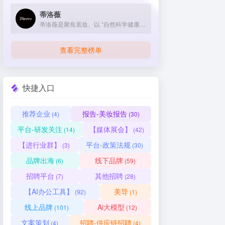
蒂洛薇
蒂洛薇是聚焦底妆、以 “自然科学健康” 为理念，凭借抖音营销突围、自主研发专利技术及天然养肤成分，2025 年 5 月线上 GMV 破 2.5 亿的新兴国货美妆品牌。
查看完整榜单
快捷入口
推荐企业
报告-美妆报告
(4)
(30)
平台-研发关注
【媒体展会】
(14)
(42)
【进行业群】
平台-政策法规
(3)
(30)
品牌出海
线下品牌
(6)
(59)
招聘平台
其他招聘
(7)
(28)
【AI办公工具】
美导
(92)
(1)
线上品牌
Ai大模型
(101)
(12)
文案策划
招聘-供应链招聘
(4)
(4)