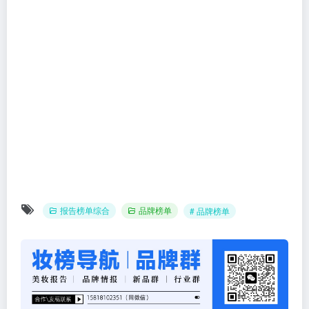
报告榜单综合
品牌榜单
# 品牌榜单
美妆报告库
美妆品牌榜
美妆代工榜
美妆包材榜
新原
内容如需调整，联系微信：15818102351