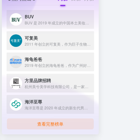
BUV
BUV 是 2019 年成立的中国本土美妆护肤品牌，以明星合作与抖音种草营销打开市场，联合专家研发超 20 项控油专利技术，凭借小绿泥洗面奶等明星单品构建全链路油皮护理矩阵，原料主打植物精粹，荣获国货控油洁面销量第一，在控油护肤赛道表现卓越。
可复美
2011 年创立的可复美，作为巨子生物旗下专业护理品牌，依托 “一中心四基地” 研发体系与范代娣教授科研团队，以重组胶原蛋白为核心成分，凭借 Human-like 重组胶原蛋白 C5HR 等技术，手握超 80 项国家发明专利，构建起含医疗器械、功效护肤等多元产品矩阵，通过医学背书、明星代言、线上线下推广，2024 年营收超 45 亿，在肌肤修护领域持续领航 。
海龟爸爸
2019 年创立的海龟爸爸，作为广州好肌肤科技有限公司旗下品牌，秉持 “用科学守护儿童健康肌” 理念，聚焦儿童抗光损护肤领域，组建专业团队并打造羲和实验室，以产学研合作实现持续创新，推出涵盖防晒、洁面、保湿等多系列产品，采用天然植物成分与严格筛选标准，销售业绩强劲，线上线下渠道广泛，荣获多项国际认证，已成为亚洲领先的儿童护肤品牌。
方里品牌招聘
杭州美兮美学科技有限公司，是一家生于杭州，定位亚洲，服务全球...
海洋至尊
海洋至尊是 2020 年成立的新生代男士绿色护肤品牌，以中科院合作研发的蓝藻安诺因等海洋生物科技成分为核心，构建控油护肤为特色的全场景产品体系，凭借跨界联名、明星代言等营销破圈，蝉联天猫男士护肤销量榜首，致力于成为专研亚洲男士肌肤的国货领跑者。
查看完整榜单