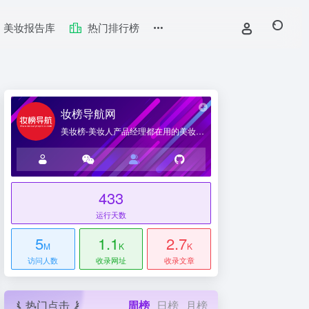
美妆报告库
热门排行榜
妆榜导航网
美妆榜-美妆人产品经理都在用的美妆产业导航网站
433
台
运行天数
5
1.1
2.7
M
K
K
访问人数
收录网址
收录文章
热门点击
周榜
日榜
月榜