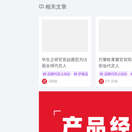
相关文章
毕生之研官宣赵露思为洁
巴黎欧莱雅官宣田
面全球代言人
彩妆代言人
品牌代言人综合
护肤品牌代言人
品牌代言人综合
# 毕生之研
# 赵
3周前
2个月前