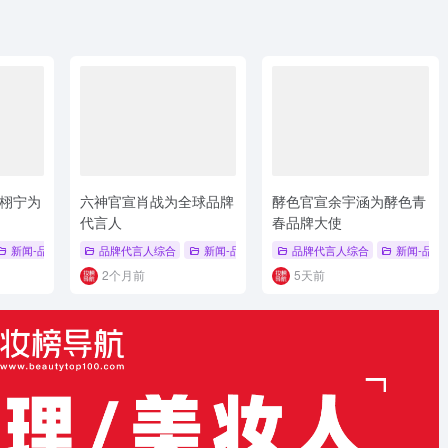
栩宁为
六神官宣肖战为全球品牌
酵色官宣余宇涵为酵色青
代言人
春品牌大使
露思
新闻-品牌代言人
# 弱酸性配方
品牌代言人综合
# 巴黎欧莱雅
# 田栩宁
新闻-品牌代言人
# 品牌代言人
品牌代言人综合
# 六神
# 金六神系列
新闻-品牌
# 夏
2个月前
5天前