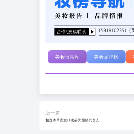
美妆报告库
美妆品牌榜
上一篇
相宜本草官宣张凌赫为面膜代言人