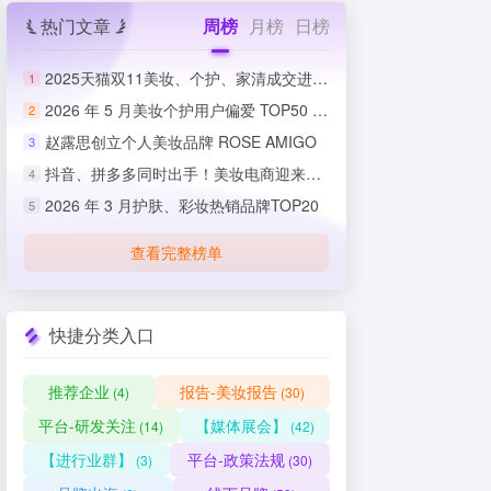
热门文章
周榜
月榜
日榜
2025天猫双11美妆、个护、家清成交进度排行榜
1
2026 年 5 月美妆个护用户偏爱 TOP50 榜单出炉
2
赵露思创立个人美妆品牌 ROSE AMIGO
3
抖音、拼多多同时出手！美妆电商迎来史上最严整治
4
2026 年 3 月护肤、彩妆热销品牌TOP20
5
查看完整榜单
快捷分类入口
推荐企业
报告-美妆报告
(4)
(30)
平台-研发关注
【媒体展会】
(14)
(42)
【进行业群】
平台-政策法规
(3)
(30)