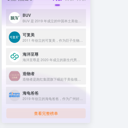
BUV
BUV 是 2019 年成立的中国本土美妆护肤品牌，以明星合作与抖音种草营销打开市场，联合专家研发超 20 项控油专利技术，凭借小绿泥洗面奶等明星单品构建全链路油皮护理矩阵，原料主打植物精粹，荣获国货控油洁面销量第一，在控油护肤赛道表现卓越。
可复美
2011 年创立的可复美，作为巨子生物旗下专业护理品牌，依托 “一中心四基地” 研发体系与范代娣教授科研团队，以重组胶原蛋白为核心成分，凭借 Human-like 重组胶原蛋白 C5HR 等技术，手握超 80 项国家发明专利，构建起含医疗器械、功效护肤等多元产品矩阵，通过医学背书、明星代言、线上线下推广，2024 年营收超 45 亿，在肌肤修护领域持续领航 。
海洋至尊
海洋至尊是 2020 年成立的新生代男士绿色护肤品牌，以中科院合作研发的蓝藻安诺因等海洋生物科技成分为核心，构建控油护肤为特色的全场景产品体系，凭借跨界联名、明星代言等营销破圈，蝉联天猫男士护肤销量榜首，致力于成为专研亚洲男士肌肤的国货领跑者。
造物者
造物者是跑红集团旗下崛起于美妆领域的品牌，凭借抖音平台明星同款营销、多元功效的精华软膜产品体系、持续的研发投入，在全网面膜市场占据 3.5% 份额，以优质原料和明星效应赢得超百万粉丝关注与可观销量。
海龟爸爸
2019 年创立的海龟爸爸，作为广州好肌肤科技有限公司旗下品牌，秉持 “用科学守护儿童健康肌” 理念，聚焦儿童抗光损护肤领域，组建专业团队并打造羲和实验室，以产学研合作实现持续创新，推出涵盖防晒、洁面、保湿等多系列产品，采用天然植物成分与严格筛选标准，销售业绩强劲，线上线下渠道广泛，荣获多项国际认证，已成为亚洲领先的儿童护肤品牌。
查看完整榜单