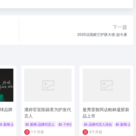
下一篇
2025法国娇兰护肤大使-赵今麦
球品牌
潘婷官宣陈丽君为护发代
曼秀雷敦阿达帕林凝胶新
言人
品上市
# 品牌代言人
新闻-品牌代言人
新闻-品牌代言人
# 丝域养发
# 倪妮
个护品牌代言人
# 头皮养护
品牌代言人综合
# PRO-V
# 修护损伤
新闻-品牌
# 品
1个月前
3个月前