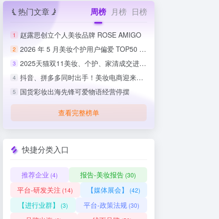
热门文章
周榜
月榜
日榜
赵露思创立个人美妆品牌 ROSE AMIGO
1
2026 年 5 月美妆个护用户偏爱 TOP50 榜单出炉
2
2025天猫双11美妆、个护、家清成交进度排行榜
3
抖音、拼多多同时出手！美妆电商迎来史上最严整治
4
国货彩妆出海先锋可爱物语经营停摆
5
查看完整榜单
快捷分类入口
推荐企业
报告-美妆报告
(4)
(30)
平台-研发关注
【媒体展会】
(14)
(42)
【进行业群】
平台-政策法规
(3)
(30)