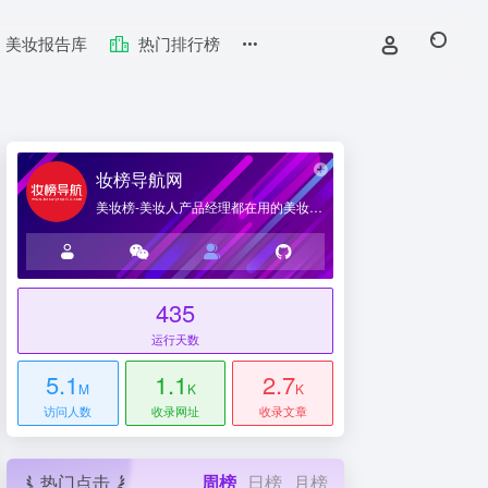
美妆报告库
热门排行榜
妆榜导航网
美妆榜-美妆人产品经理都在用的美妆产业导航网站
435
台
运行天数
5.1
1.1
2.7
M
K
K
访问人数
收录网址
收录文章
热门点击
周榜
日榜
月榜