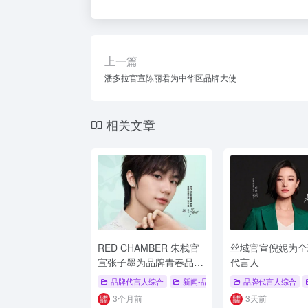
上一篇
潘多拉官宣陈丽君为中华区品牌大使
相关文章
RED CHAMBER 朱栈官
丝域官宣倪妮为全
宣张子墨为品牌青春品牌
代言人
大使
品牌代言人综合
新闻-品牌代言人
品牌代言人综合
# 朱栈
# 张子墨
3个月前
3天前