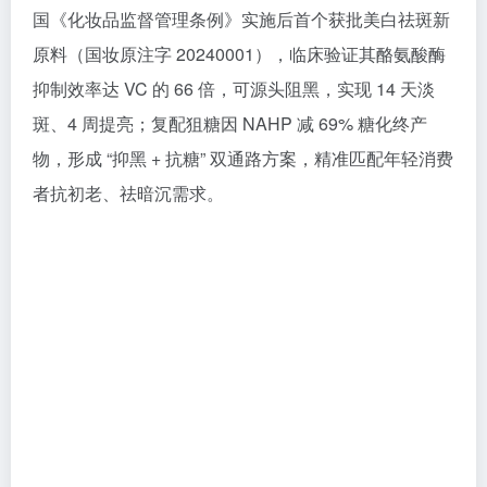
国《化妆品监督管理条例》实施后首个获批美白祛斑新
原料（国妆原注字 20240001），临床验证其酪氨酸酶
抑制效率达 VC 的 66 倍，可源头阻黑，实现 14 天淡
斑、4 周提亮；复配狙糖因 NAHP 减 69% 糖化终产
物，形成 “抑黑 + 抗糖” 双通路方案，精准匹配年轻消费
者抗初老、祛暗沉需求。​