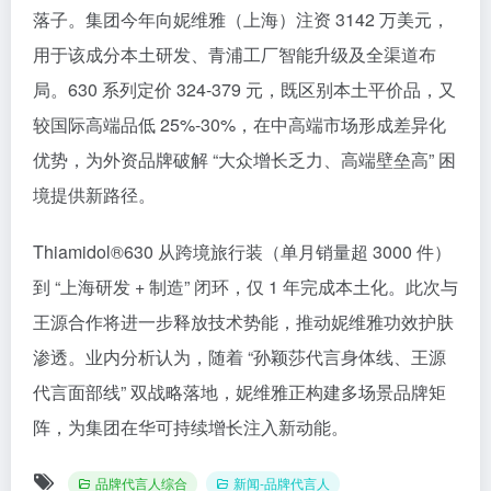
落子。集团今年向妮维雅（上海）注资 3142 万美元，
用于该成分本土研发、青浦工厂智能升级及全渠道布
局。630 系列定价 324-379 元，既区别本土平价品，又
较国际高端品低 25%-30%，在中高端市场形成差异化
优势，为外资品牌破解 “大众增长乏力、高端壁垒高” 困
境提供新路径。​
Thiamidol®630 从跨境旅行装（单月销量超 3000 件）
到 “上海研发 + 制造” 闭环，仅 1 年完成本土化。此次与
王源合作将进一步释放技术势能，推动妮维雅功效护肤
渗透。业内分析认为，随着 “孙颖莎代言身体线、王源
代言面部线” 双战略落地，妮维雅正构建多场景品牌矩
阵，为集团在华可持续增长注入新动能。
品牌代言人综合
新闻-品牌代言人