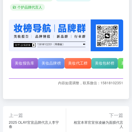
个护品牌代言人
美妆报告库
美妆品牌榜
美妆代工榜
美妆包材榜
新原
内容如需调整，联系微信：15818102351
上一篇
下一篇
2025 OLAY官宣品牌代言人李宇
相宜本草官宣张凌赫为面膜代言
春
人