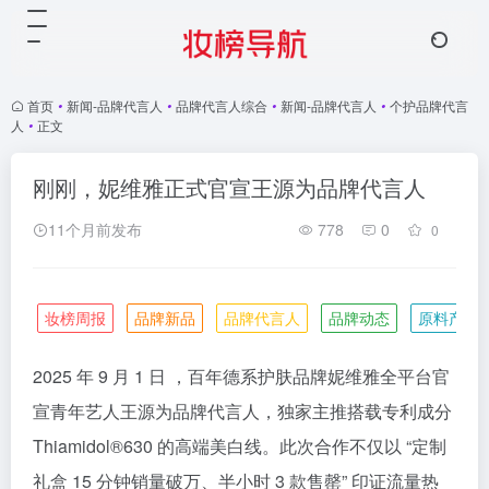
首页
•
新闻-品牌代言人
•
品牌代言人综合
•
新闻-品牌代言人
•
个护品牌代言
人
•
正文
刚刚，妮维雅正式官宣王源为品牌代言人
11个月前发布
778
0
0
妆榜周报
品牌新品
品牌代言人
品牌动态
原料产业
2025 年 9 月 1 日 ，百年德系护肤品牌妮维雅全平台官
宣青年艺人王源为品牌代言人，独家主推搭载专利成分
Thiamidol®630 的高端美白线。此次合作不仅以 “定制
礼盒 15 分钟销量破万、半小时 3 款售罄” 印证流量热