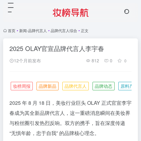
首页
•
新闻-品牌代言人
•
品牌代言人综合
•
正文
2025 OLAY官宣品牌代言人李宇春
12个月前发布
812
0
0
妆榜周报
品牌新品
品牌代言人
品牌动态
原料产业
2025 年 8 月 18 日，美妆行业巨头 OLAY 正式官宣李宇
春成为其全新品牌代言人，这一重磅消息瞬间在美妆界
与粉丝圈引发热烈反响。双方的携手，旨在深度传递
“无惧年龄，忠于自我” 的品牌核心理念。​