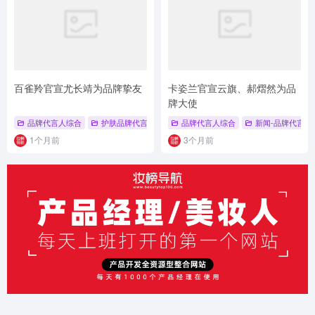
百雀羚官宣尤长靖为品牌挚友
卡姿兰官宣云旗、郝熠然为品
牌大使
品牌代言人综合
护肤品牌代言人
# 护肤品牌代言人
品牌代言人综合
# 尤长靖
新闻-品牌代言人
# 绿宝石淡
1个月前
3个月前