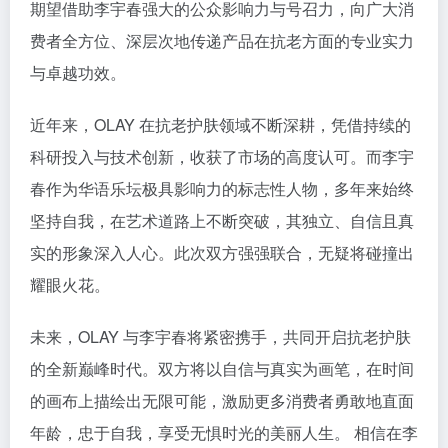
期望借助李宇春强大的公众影响力与号召力，向广大消
费者全方位、深层次地传递产品在抗老方面的专业实力
与卓越功效。​
近年来，OLAY 在抗老护肤领域不断深耕，凭借持续的
科研投入与技术创新，收获了市场的高度认可。而李宇
春作为华语乐坛极具影响力的标志性人物，多年来始终
坚持自我，在艺术道路上不断突破，其独立、自信且真
实的形象深入人心。此次双方强强联合，无疑将碰撞出
耀眼火花。​
未来，OLAY 与李宇春将紧密携手，共同开启抗老护肤
的全新巅峰时代。双方将以自信与真实为画笔，在时间
的画布上描绘出无限可能，激励更多消费者勇敢地直面
年龄，忠于自我，享受无惧时光的美丽人生。 相信在李