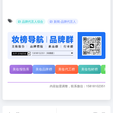
品牌代言人综合
新闻-品牌代言人
美妆报告库
美妆品牌榜
美妆代工榜
美妆包材榜
新原
内容如需调整，联系微信：15818102351