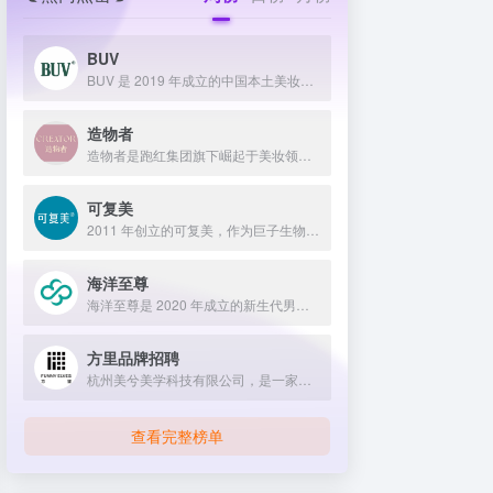
BUV
BUV 是 2019 年成立的中国本土美妆护肤品牌，以明星合作与抖音种草营销打开市场，联合专家研发超 20 项控油专利技术，凭借小绿泥洗面奶等明星单品构建全链路油皮护理矩阵，原料主打植物精粹，荣获国货控油洁面销量第一，在控油护肤赛道表现卓越。
造物者
造物者是跑红集团旗下崛起于美妆领域的品牌，凭借抖音平台明星同款营销、多元功效的精华软膜产品体系、持续的研发投入，在全网面膜市场占据 3.5% 份额，以优质原料和明星效应赢得超百万粉丝关注与可观销量。
可复美
2011 年创立的可复美，作为巨子生物旗下专业护理品牌，依托 “一中心四基地” 研发体系与范代娣教授科研团队，以重组胶原蛋白为核心成分，凭借 Human-like 重组胶原蛋白 C5HR 等技术，手握超 80 项国家发明专利，构建起含医疗器械、功效护肤等多元产品矩阵，通过医学背书、明星代言、线上线下推广，2024 年营收超 45 亿，在肌肤修护领域持续领航 。
海洋至尊
海洋至尊是 2020 年成立的新生代男士绿色护肤品牌，以中科院合作研发的蓝藻安诺因等海洋生物科技成分为核心，构建控油护肤为特色的全场景产品体系，凭借跨界联名、明星代言等营销破圈，蝉联天猫男士护肤销量榜首，致力于成为专研亚洲男士肌肤的国货领跑者。
方里品牌招聘
杭州美兮美学科技有限公司，是一家生于杭州，定位亚洲，服务全球...
查看完整榜单