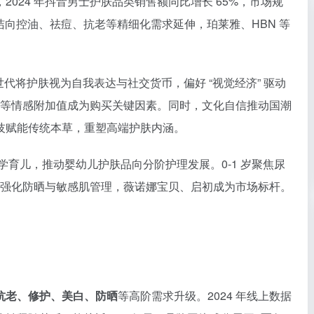
2024 年抖音男士护肤品类销售额同比增长 65%，市场规
基础清洁向控油、祛痘、抗老等精细化需求延伸，珀莱雅、HBN 等
Z 世代将护肤视为自我表达与社交货币，偏好 “视觉经济” 驱动
计等情感附加值成为购买关键因素。同时，文化自信推动国潮
技赋能传统本草，重塑高端护肤内涵。
科学育儿，推动婴幼儿护肤品向分阶护理发展。0-1 岁聚焦尿
岁以上强化防晒与敏感肌管理，薇诺娜宝贝、启初成为市场标杆。
抗老、修护、美白、防晒
等高阶需求升级。2024 年线上数据