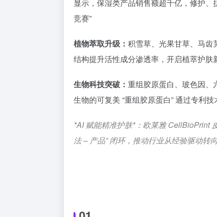
显示，保湿类产品销售额超千亿，修护、抗皱
竞赛”
植物萃取升级：
积雪草、光果甘草、马齿
结构提升活性成分渗透率，开启植萃护肤
生物科技突破：
重组胶原蛋白
、玻色因、
生物的可复美 “重组胶原蛋白” 通过专利
*AI 赋能精准护肤*：欧莱雅 CellBioPri
法 – 产品” 闭环，推动行业从经验驱动转
01