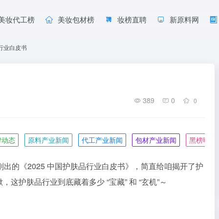
美妆代工榜
美妆包材榜
妆榜直聘
新原料网
品行业白皮书
389
0
0
牌动态
原料产业新闻
代工产业新闻
包材产业新闻
黑榜曝光
出的《2025 中国护肤品行业白皮书》，简直给咱揭开了护
，这护肤品行业到底藏着多少 “宝藏” 和 “玄机”～