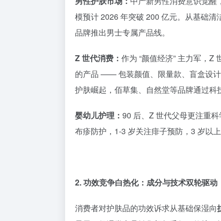
男性护肤市场：
中产新男性消费意识觉醒，
模预计 2026 年突破 200 亿元。从
品牌推出男士专属产品线。
Z 世代消费：
作为 “颜值经济” 主力军，
的产品 —— 包装颜值、限量款、盲盒设
护肤崛起，佰草集、自然堂等品牌通过科
婴幼儿护理：
90 后、Z 世代父母更注重
布疹防护，1-3 岁关注痱子预防，3 
2. 功效竞争白热化：成分与技术双轮驱动
消费者对护肤品的功效诉求从基础保湿向