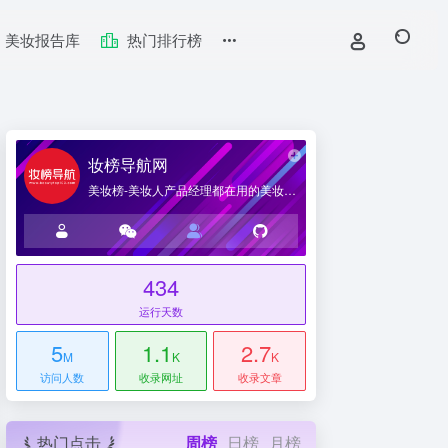
美妆报告库
热门排行榜
妆榜导航网
美妆榜-美妆人产品经理都在用的美妆产业导航网站
434
台
运行天数
5
1.1
2.7
M
K
K
访问人数
收录网址
收录文章
热门点击
周榜
日榜
月榜