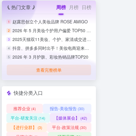
热门文章
周榜
月榜
日榜
赵露思创立个人美妆品牌 ROSE AMIGO
1
2026 年 5 月美妆个护用户偏爱 TOP50 榜单出炉
2
2025天猫双11美妆、个护、家清成交进度排行榜
3
抖音、拼多多同时出手！美妆电商迎来史上最严整治
4
2026 年 3 月护肤、彩妆热销品牌TOP20
5
查看完整榜单
快捷分类入口
推荐企业
报告-美妆报告
(4)
(30)
平台-研发关注
【媒体展会】
(14)
(42)
【进行业群】
平台-政策法规
(3)
(30)