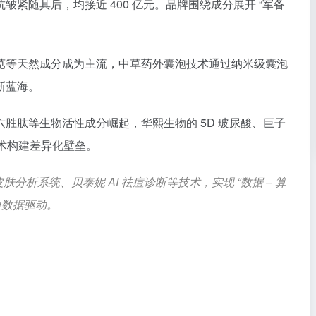
紧随其后，均接近 400 亿元。品牌围绕成分展开 “军备
苋等天然成分成为主流，中草药外囊泡技术通过纳米级囊泡
新蓝海。
六胜肽等生物活性成分崛起，华熙生物的 5D 玻尿酸、巨子
技术构建差异化壁垒。
nt 皮肤分析系统、
贝泰妮
AI 祛痘诊断等技术，实现 “数据 – 算
向数据驱动。