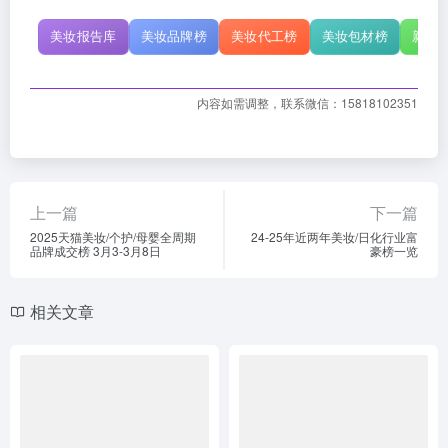
美妆报告库
美妆品牌榜
美妆代工榜
美妆包材榜
新原
内容如需调整，联系微信：15818102351
上一篇
下一篇
2025天猫美妆/个护/母婴全周期
24-25年近两年美妆/日化行业富
品牌成交榜 3月3-3月8日
豪榜一览
相关文章