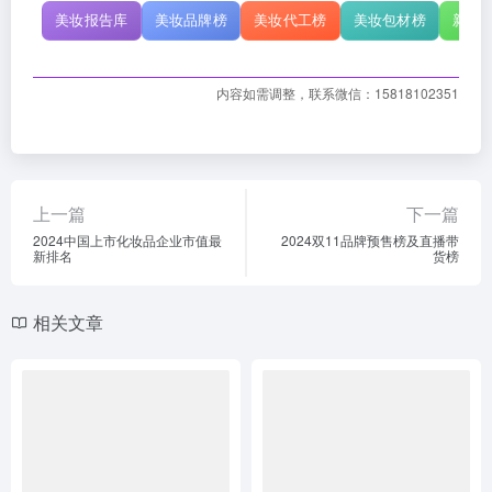
美妆报告库
美妆品牌榜
美妆代工榜
美妆包材榜
新原
内容如需调整，联系微信：15818102351
上一篇
下一篇
2024中国上市化妆品企业市值最
2024双11品牌预售榜及直播带
新排名
货榜
相关文章