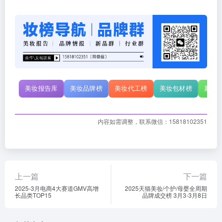
美妆报告库
美妆品牌榜
美妆代工榜
美妆包材榜
新原
内容如需调整，联系微信：15818102351
上一篇
下一篇
2025-3月电商4大赛道GMV高增
2025天猫美妆/个护/母婴全周期
长品类TOP15
品牌成交榜 3月3-3月8日