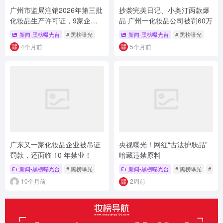
广州市监局注销2026年第三批
抄袭完美日记、小奥汀两款爆
化妆品生产许可证，9家企业
品 广州一化妆品公司被罚60万
退出
新闻-黑榜曝光台
# 黑榜曝光
新闻-黑榜曝光台
# 黑榜曝光
4个月前
5个月前
广东又一家化妆品企业被吊证
央视曝光！网红“古法护肤品”
罚款，还面临 10 年禁业！
暗藏违禁原料
新闻-黑榜曝光台
# 黑榜曝光
新闻-黑榜曝光台
# 黑榜曝光
# 央
10个月前
2周前