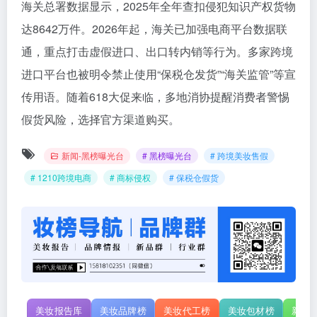
海关总署数据显示，2025年全年查扣侵犯知识产权货物
达8642万件。2026年起，海关已加强电商平台数据联
通，重点打击虚假进口、出口转内销等行为。多家跨境
进口平台也被明令禁止使用“保税仓发货”“海关监管”等宣
传用语。随着618大促来临，多地消协提醒消费者警惕
假货风险，选择官方渠道购买。
新闻-黑榜曝光台
# 黑榜曝光台
# 跨境美妆售假
# 1210跨境电商
# 商标侵权
# 保税仓假货
美妆报告库
美妆品牌榜
美妆代工榜
美妆包材榜
新原