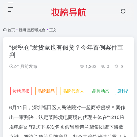
首页
•
新闻-黑榜曝光台
•
正文
“保税仓”发货竟也有假货？今年首例案件宣
判
2个月前发布
1,262
0
0
妆榜周报
品牌新品
品牌代言人
品牌动态
原料产业
6月11日，深圳福田区人民法院对一起
商标侵权
案作
出一审判决，认定某跨境电商境内代理主体在“
1210跨
境电商
”模式下多次售卖假冒雅诗兰黛集团旗下海蓝
之谜、雅诗兰黛等品牌产品，判令其赔偿雅诗兰黛（上