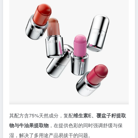
其配方含75%天然成分，复配
维生素E、覆盆子籽提取
物与牛油果提取物
，在提供色彩的同时强调舒缓与保
湿，解决了多用途产品易拔干的问题。