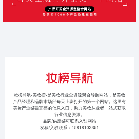
妆榜导航-美妆榜-是美妆行业全资源聚合导航网站，是美妆
产品经理和品牌市场部每天上班打开的第一个网站。这里有
美妆产业链最完整的信息入口，助力美妆从业者一站式获取
行业信息资源。
品牌/供应链可联系入驻网站
发稿/入驻联系：15818102351