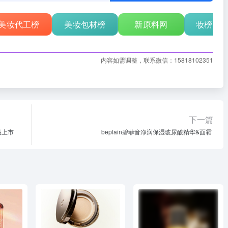
美妆代工榜
美妆包材榜
新原料网
妆榜行
内容如需调整，联系微信：15818102351
下一篇
品上市
beplain碧菲音净润保湿玻尿酸精华&面霜