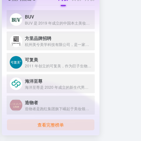
BUV
BUV 是 2019 年成立的中国本土美妆护肤品牌，以明星合作与抖音种草营销打开市场，联合专家研发超 20 项控油专利技术，凭借小绿泥洗面奶等明星单品构建全链路油皮护理矩阵，原料主打植物精粹，荣获国货控油洁面销量第一，在控油护肤赛道表现卓越。
方里品牌招聘
杭州美兮美学科技有限公司，是一家生于杭州，定位亚洲，服务全球...
可复美
2011 年创立的可复美，作为巨子生物旗下专业护理品牌，依托 “一中心四基地” 研发体系与范代娣教授科研团队，以重组胶原蛋白为核心成分，凭借 Human-like 重组胶原蛋白 C5HR 等技术，手握超 80 项国家发明专利，构建起含医疗器械、功效护肤等多元产品矩阵，通过医学背书、明星代言、线上线下推广，2024 年营收超 45 亿，在肌肤修护领域持续领航 。
海洋至尊
海洋至尊是 2020 年成立的新生代男士绿色护肤品牌，以中科院合作研发的蓝藻安诺因等海洋生物科技成分为核心，构建控油护肤为特色的全场景产品体系，凭借跨界联名、明星代言等营销破圈，蝉联天猫男士护肤销量榜首，致力于成为专研亚洲男士肌肤的国货领跑者。
造物者
造物者是跑红集团旗下崛起于美妆领域的品牌，凭借抖音平台明星同款营销、多元功效的精华软膜产品体系、持续的研发投入，在全网面膜市场占据 3.5% 份额，以优质原料和明星效应赢得超百万粉丝关注与可观销量。
查看完整榜单