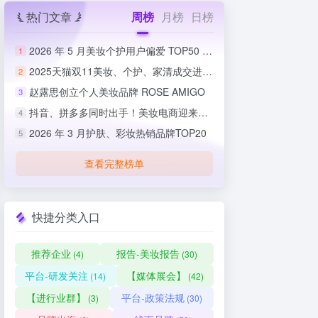
热门文章
周榜
月榜
日榜
2026 年 5 月美妆个护用户偏爱 TOP50 榜单出炉
1
2025天猫双11美妆、个护、家清成交进度排行榜
2
赵露思创立个人美妆品牌 ROSE AMIGO
3
抖音、拼多多同时出手！美妆电商迎来史上最严整治
4
2026 年 3 月护肤、彩妆热销品牌TOP20
5
查看完整榜单
快捷分类入口
推荐企业
报告-美妆报告
(4)
(30)
平台-研发关注
【媒体展会】
(14)
(42)
【进行业群】
平台-政策法规
(3)
(30)