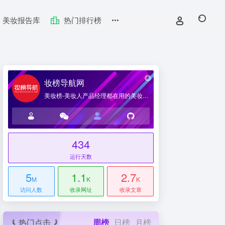
美妆报告库
热门排行榜
妆榜导航网
美妆榜-美妆人产品经理都在用的美妆产业导航网站
434
台
运行天数
5
1.1
2.7
M
K
K
访问人数
收录网址
收录文章
热门点击
周榜
日榜
月榜