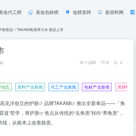
美妆代工榜
美妆包材榜
妆榜直聘
新原料网
护肤新品
•
TAKAMI角质弹力水 新品上市
市
op
1,245
0
0
牌动态
原料产业新闻
代工产业新闻
包材产业新闻
黑榜曝光
威高见洋创立的
护肤
品牌
TAKAMI
推出全新单品——「角
質道”哲学，将
护肤
焦点从传统的“去角质”转向“养角质”，
防线，从根本上改善肤质。