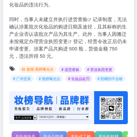
化妆品的违法行为。
同时，当事人未建立并执行
进货查验
记录制度，无法
确认涉案批次化妆品的购进日期及途径，且其标称的生
产企业否认该批次产品为其生产。此外，当事人因搬迁
未按规定办理
营业执照变更
登记，经责令改正后仍未
申请变更。
涉案产品共购进 500 瓶，货值金额 750
元，违法所得 50 元。
新闻-黑榜曝光台
# 进货查验
# 营业执照变更
# 广州翌美
# 黑榜曝光台
# 化妆品处罚
# 防晒剂不合格
美妆报告库
美妆品牌榜
美妆代工榜
美妆包材榜
新原