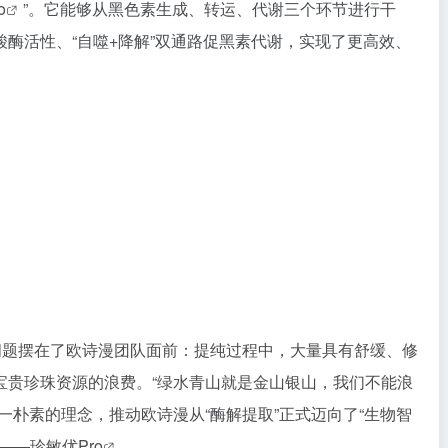
o
”。它能够从黑色素生成、转运、代谢三个环节进行干
酶活性、“自噬+降解”双通路促黑素代谢，实现了更高效、
问题摆在了欧诗漫团队面前：提纯过程中，大量具有舒缓、修
宝贵珍珠资源的浪费。“绿水青山就是金山银山，我们不能浪
一朴素的理念，推动欧诗漫从“酶解提取”正式迈向了“
生物智
——
珍敏优Pro
。