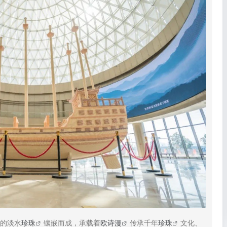
匀的淡水
珍珠
镶嵌而成，承载着
欧诗漫
传承千年
珍珠
文化、