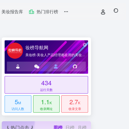
美妆报告库
热门排行榜
妆榜导航网
美妆榜-美妆人产品经理都在用的美妆产业导航网站
434
台
运行天数
5
1.1
2.7
M
K
K
访问人数
收录网址
收录文章
热门点击
周榜
日榜
月榜