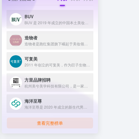
BUV
BUV 是 2019 年成立的中国本土美妆护肤品牌，以明星合作与抖音种草营销打开市场，联合专家研发超 20 项控油专利技术，凭借小绿泥洗面奶等明星单品构建全链路油皮护理矩阵，原料主打植物精粹，荣获国货控油洁面销量第一，在控油护肤赛道表现卓越。
造物者
造物者是跑红集团旗下崛起于美妆领域的品牌，凭借抖音平台明星同款营销、多元功效的精华软膜产品体系、持续的研发投入，在全网面膜市场占据 3.5% 份额，以优质原料和明星效应赢得超百万粉丝关注与可观销量。
可复美
2011 年创立的可复美，作为巨子生物旗下专业护理品牌，依托 “一中心四基地” 研发体系与范代娣教授科研团队，以重组胶原蛋白为核心成分，凭借 Human-like 重组胶原蛋白 C5HR 等技术，手握超 80 项国家发明专利，构建起含医疗器械、功效护肤等多元产品矩阵，通过医学背书、明星代言、线上线下推广，2024 年营收超 45 亿，在肌肤修护领域持续领航 。
方里品牌招聘
杭州美兮美学科技有限公司，是一家生于杭州，定位亚洲，服务全球...
海洋至尊
海洋至尊是 2020 年成立的新生代男士绿色护肤品牌，以中科院合作研发的蓝藻安诺因等海洋生物科技成分为核心，构建控油护肤为特色的全场景产品体系，凭借跨界联名、明星代言等营销破圈，蝉联天猫男士护肤销量榜首，致力于成为专研亚洲男士肌肤的国货领跑者。
查看完整榜单