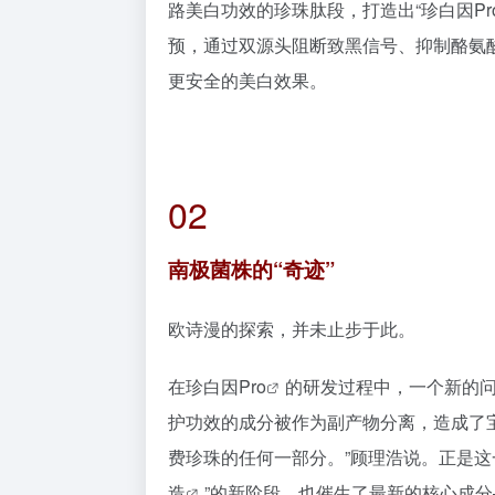
路美白功效的珍珠肽段，打造出“
珍白因Pr
预，通过双源头阻断致黑信号、抑制酪氨酸
更安全的美白效果。
02
南极菌株的“奇迹”
欧诗漫的探索，并未止步于此。
在
珍白因Pro
的研发过程中，一个新的
护功效的成分被作为副产物分离，造成了
费珍珠的任何一部分。”顾理浩说。正是这
造
”的新阶段，也催生了最新的核心成分