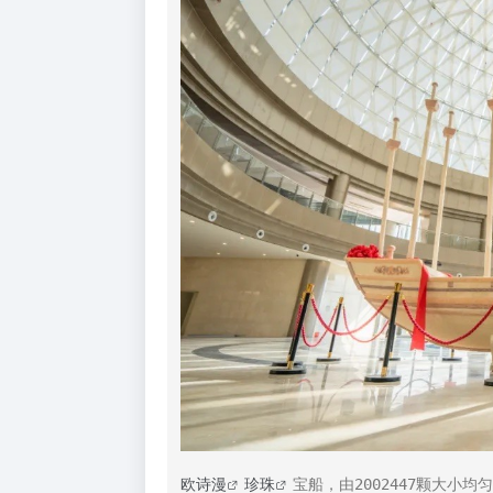
欧诗漫
珍珠
宝船，由2002447颗大小均