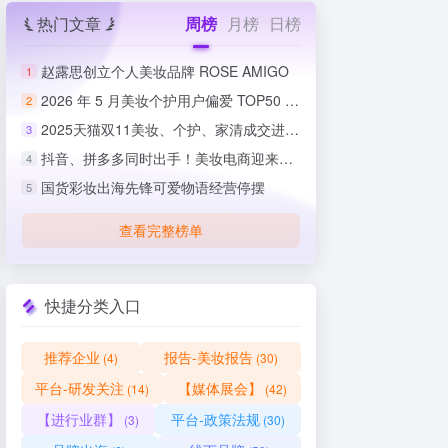
热门文章
周榜
月榜
日榜
赵露思创立个人美妆品牌 ROSE AMIGO
1
2026 年 5 月美妆个护用户偏爱 TOP50 榜单出炉
2
2025天猫双11美妆、个护、家清成交进度排行榜
3
抖音、拼多多同时出手！美妆电商迎来史上最严整治
4
国货彩妆出海先锋可爱物语经营停摆
5
查看完整榜单
快捷分类入口
推荐企业
报告-美妆报告
(4)
(30)
平台-研发关注
【媒体展会】
(14)
(42)
【进行业群】
平台-政策法规
(3)
(30)