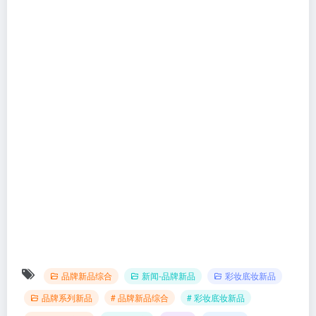
品牌新品综合
新闻-品牌新品
彩妆底妆新品
品牌系列新品
# 品牌新品综合
# 彩妆底妆新品