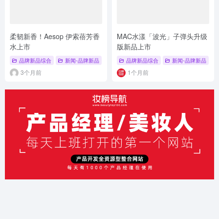
柔韧新香！Aesop 伊索蓓芳香
MAC水漾「波光」子弹头升级
水上市
版新品上市
品牌新品综合
新闻-品牌新品
# 品牌新品
品牌新品综合
# 伊索
# 品牌新品综合
新闻-品牌新品
#
3个月前
1个月前