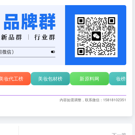
美妆代工榜
美妆包材榜
新原料网
妆榜行
内容如需调整，联系微信：15818102351
下一篇