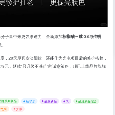
小分子量带来更强渗透力；全新添加
棕榈酰三肽-38与传明
效。
度，28天厚真皮淡细纹，还能作为光电项目后的修护搭档，
元-179元，延续”只升级不涨价”的诚意策略，现已上线品牌旗舰
品牌系列新品
# 精华水
# 品牌新品
# 乳
# 品牌新品综合
生之研
# 护肤