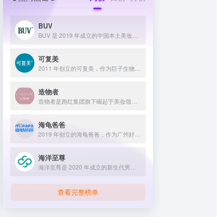
BUV
BUV 是 2019 年成立的中国本土美妆护肤品牌，以明星合作与抖音种草营销打开市场，联合专家研发超 20 项控油专利技术，凭借小绿泥洗面奶等明星单品构建全链路油皮护理矩阵，原料主打植物精粹，荣获国货控油洁面销量第一，在控油护肤赛道表现卓越。
可复美
2011 年创立的可复美，作为巨子生物旗下专业护理品牌，依托 “一中心四基地” 研发体系与范代娣教授科研团队，以重组胶原蛋白为核心成分，凭借 Human-like 重组胶原蛋白 C5HR 等技术，手握超 80 项国家发明专利，构建起含医疗器械、功效护肤等多元产品矩阵，通过医学背书、明星代言、线上线下推广，2024 年营收超 45 亿，在肌肤修护领域持续领航 。
造物者
造物者是跑红集团旗下崛起于美妆领域的品牌，凭借抖音平台明星同款营销、多元功效的精华软膜产品体系、持续的研发投入，在全网面膜市场占据 3.5% 份额，以优质原料和明星效应赢得超百万粉丝关注与可观销量。
海龟爸爸
2019 年创立的海龟爸爸，作为广州好肌肤科技有限公司旗下品牌，秉持 “用科学守护儿童健康肌” 理念，聚焦儿童抗光损护肤领域，组建专业团队并打造羲和实验室，以产学研合作实现持续创新，推出涵盖防晒、洁面、保湿等多系列产品，采用天然植物成分与严格筛选标准，销售业绩强劲，线上线下渠道广泛，荣获多项国际认证，已成为亚洲领先的儿童护肤品牌。
海洋至尊
海洋至尊是 2020 年成立的新生代男士绿色护肤品牌，以中科院合作研发的蓝藻安诺因等海洋生物科技成分为核心，构建控油护肤为特色的全场景产品体系，凭借跨界联名、明星代言等营销破圈，蝉联天猫男士护肤销量榜首，致力于成为专研亚洲男士肌肤的国货领跑者。
查看完整榜单