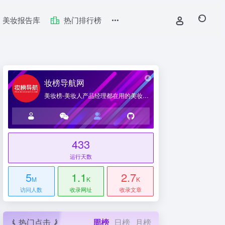
美妆报告库
热门排行榜
妆榜导航网
美妆榜-美妆人产品经理都在用的美妆产业导航网站
433
台
运行天数
5
1.1
2.7
M
K
K
访问人数
收录网址
收录文章
热门点击
周榜
日榜
月榜