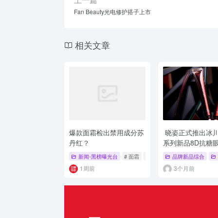
Fan Beauty光电修护搭子上市
相关文章
爆款面霜检出禁用成分苏
晓姿正式推出冰
丹红？
系列新品8D抗糖
新闻-黑榜曝光台
# 面霜
# 黑榜曝光
品牌新品综合
# 苏丹红
1周前
3个月前