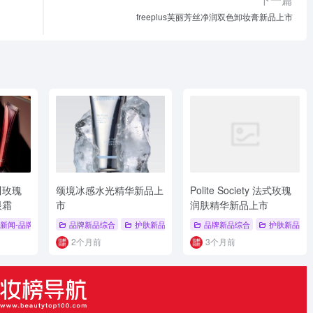
freeplus芙丽芳丝净润双色卸妆膏新品上市
川玫瑰
颂境冰感水光精华新品上
Polite Society 法式玫瑰
眼霜
市
润肤精华新品上市
新闻-品牌新品
# 品牌系列新品
品牌新品综合
# 新品上市
护肤新品
# 晓姿
# 品牌新品
品牌新品综合
# 护肤新品
# 冰感水光精
护肤新品
2个月前
3个月前