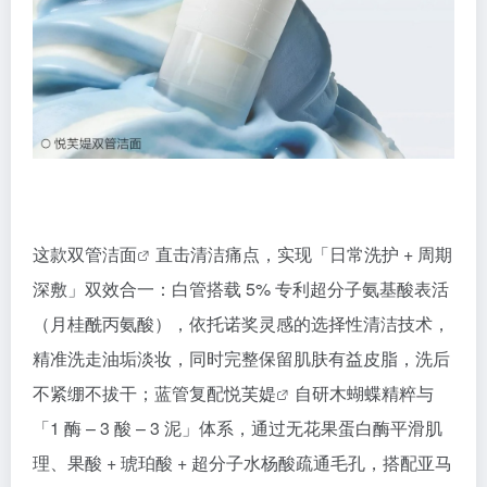
这款双管
洁面
直击清洁痛点，实现「日常洗护 + 周期
深敷」双效合一：白管搭载 5% 专利超分子氨基酸表活
（月桂酰丙氨酸），依托诺奖灵感的选择性清洁技术，
精准洗走油垢淡妆，同时完整保留肌肤有益皮脂，洗后
不紧绷不拔干；蓝管复配
悦芙媞
自研木蝴蝶精粹与
「1 酶 – 3 酸 – 3 泥」体系，通过无花果蛋白酶平滑肌
理、果酸 + 琥珀酸 + 超分子水杨酸疏通毛孔，搭配亚马