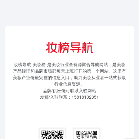
妆榜导航-美妆榜-是美妆行业全资源聚合导航网站，是美妆
产品经理和品牌市场部每天上班打开的第一个网站。这里有
美妆产业链最完整的信息入口，助力美妆从业者一站式获取
行业信息资源。
品牌/供应链可联系入驻网站
发稿/入驻联系：15818102351