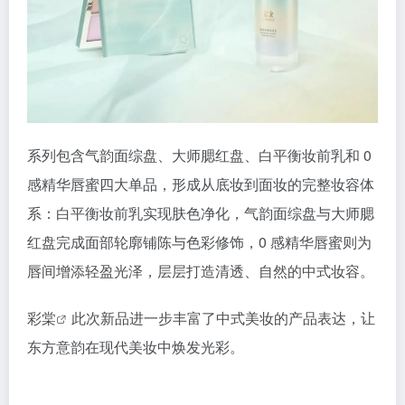
系列包含气韵面综盘、大师腮红盘、白平衡妆前乳和 0
感精华唇蜜四大单品，形成从底妆到面妆的完整妆容体
系：白平衡妆前乳实现肤色净化，气韵面综盘与大师腮
红盘完成面部轮廓铺陈与色彩修饰，0 感精华唇蜜则为
唇间增添轻盈光泽，层层打造清透、自然的中式妆容。
彩棠
此次新品进一步丰富了中式美妆的产品表达，让
东方意韵在现代美妆中焕发光彩。