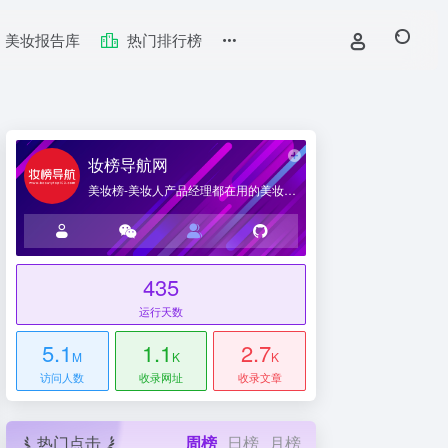
美妆报告库
热门排行榜
妆榜导航网
美妆榜-美妆人产品经理都在用的美妆产业导航网站
435
台
运行天数
5.1
1.1
2.7
M
K
K
访问人数
收录网址
收录文章
热门点击
周榜
日榜
月榜