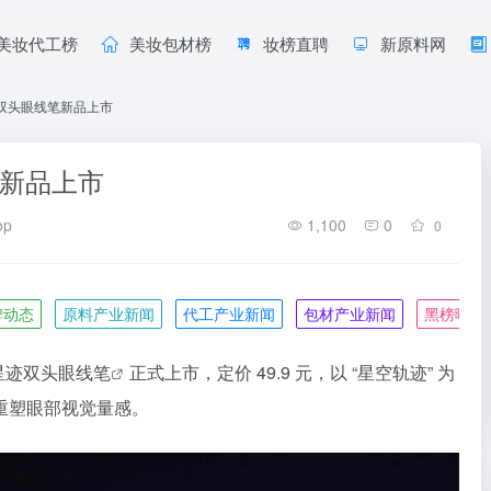
美妆代工榜
美妆包材榜
妆榜直聘
新原料网
迹双头眼线笔新品上市
笔新品上市
op
1,100
0
0
牌动态
原料产业新闻
代工产业新闻
包材产业新闻
黑榜曝光
星迹双头
眼线笔
正式上市，定价 49.9 元，以 “星空轨迹” 为
重塑眼部视觉量感。