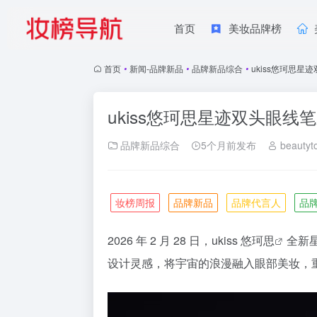
首页
美妆品牌榜
首页
•
新闻-品牌新品
•
品牌新品综合
•
ukiss悠珂思星
ukiss悠珂思星迹双头眼线
品牌新品综合
5个月前发布
beautyt
妆榜周报
品牌新品
品牌代言人
品
2026 年 2 月 28 日，ukiss
悠珂思
全新
设计灵感，将宇宙的浪漫融入眼部美妆，