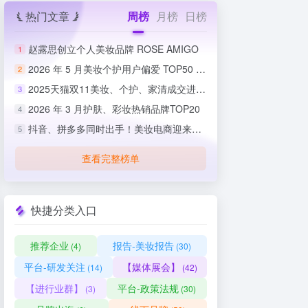
热门文章
周榜
月榜
日榜
赵露思创立个人美妆品牌 ROSE AMIGO
1
2026 年 5 月美妆个护用户偏爱 TOP50 榜单出炉
2
2025天猫双11美妆、个护、家清成交进度排行榜
3
2026 年 3 月护肤、彩妆热销品牌TOP20
4
抖音、拼多多同时出手！美妆电商迎来史上最严整治
5
查看完整榜单
快捷分类入口
推荐企业
报告-美妆报告
(4)
(30)
平台-研发关注
【媒体展会】
(14)
(42)
【进行业群】
平台-政策法规
(3)
(30)