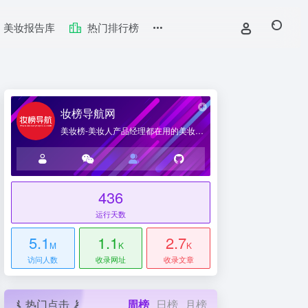
美妆报告库
热门排行榜
妆榜导航网
美妆榜-美妆人产品经理都在用的美妆产业导航网站
436
台
运行天数
5.1
1.1
2.7
M
K
K
访问人数
收录网址
收录文章
热门点击
周榜
日榜
月榜