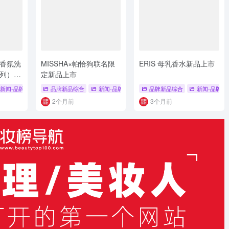
香氛洗
MISSHA×帕恰狗联名限
ERIS 母乳香水新品上市
列）新
定新品上市
喷雾
新闻-品牌新品
# 啫喱转喷雾
# 绽家
品牌新品综合
# 酵素洗衣液
新闻-品牌新品
# 假日限定
# 品牌联名新品
品牌新品综合
# MISSHA
新闻-品牌新
# 
2个月前
3个月前