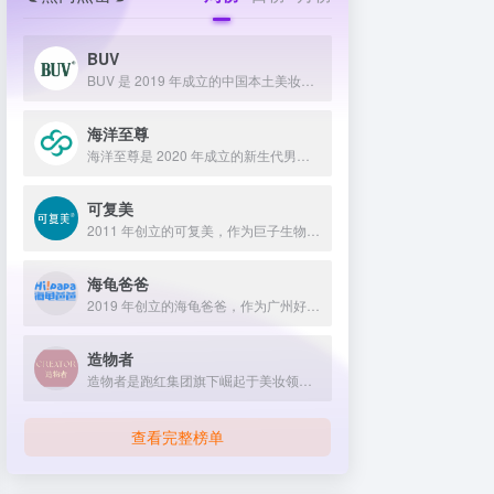
BUV
BUV 是 2019 年成立的中国本土美妆护肤品牌，以明星合作与抖音种草营销打开市场，联合专家研发超 20 项控油专利技术，凭借小绿泥洗面奶等明星单品构建全链路油皮护理矩阵，原料主打植物精粹，荣获国货控油洁面销量第一，在控油护肤赛道表现卓越。
海洋至尊
海洋至尊是 2020 年成立的新生代男士绿色护肤品牌，以中科院合作研发的蓝藻安诺因等海洋生物科技成分为核心，构建控油护肤为特色的全场景产品体系，凭借跨界联名、明星代言等营销破圈，蝉联天猫男士护肤销量榜首，致力于成为专研亚洲男士肌肤的国货领跑者。
可复美
2011 年创立的可复美，作为巨子生物旗下专业护理品牌，依托 “一中心四基地” 研发体系与范代娣教授科研团队，以重组胶原蛋白为核心成分，凭借 Human-like 重组胶原蛋白 C5HR 等技术，手握超 80 项国家发明专利，构建起含医疗器械、功效护肤等多元产品矩阵，通过医学背书、明星代言、线上线下推广，2024 年营收超 45 亿，在肌肤修护领域持续领航 。
海龟爸爸
2019 年创立的海龟爸爸，作为广州好肌肤科技有限公司旗下品牌，秉持 “用科学守护儿童健康肌” 理念，聚焦儿童抗光损护肤领域，组建专业团队并打造羲和实验室，以产学研合作实现持续创新，推出涵盖防晒、洁面、保湿等多系列产品，采用天然植物成分与严格筛选标准，销售业绩强劲，线上线下渠道广泛，荣获多项国际认证，已成为亚洲领先的儿童护肤品牌。
造物者
造物者是跑红集团旗下崛起于美妆领域的品牌，凭借抖音平台明星同款营销、多元功效的精华软膜产品体系、持续的研发投入，在全网面膜市场占据 3.5% 份额，以优质原料和明星效应赢得超百万粉丝关注与可观销量。
查看完整榜单