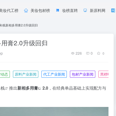
美妆代工榜
美妆包材榜
妆榜直聘
新原料网
ER朱栈新相多用膏2.0升级回归
多用膏2.0升级回归
op
226
0
0
牌动态
原料产业新闻
代工产业新闻
包材产业新闻
黑榜曝光
朱栈
推出
新相
多用膏
2.0
，在经典单品基础上实现配方与